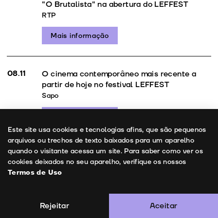
"O Brutalista" na abertura do LEFFEST
RTP
Mais informação
08.11
O cinema contemporâneo mais recente a
partir de hoje no festival LEFFEST
Sapo
Uso de cookies
Mais informação
Este site usa cookies e tecnologias afins, que são pequenos
arquivos ou trechos de texto baixados para um aparelho
quando o visitante acessa um site. Para saber como ver os
Leffest volta aos ecrãs da capital lisboeta
cookies deixados no seu aparelho, verifique os nossos
RTP
Termos de Uso
Mais informação
Rejeitar
Aceitar