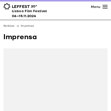
Imprensa
Prémios
Espaços
LEFFEST
20º
Menu
Lisboa Film Festival 06–15.11.2026
Lisboa Film Festival
Apoios
06–15.11.2026
Equipa
Notícias
Imprensa
Downloads
Imprensa
Contactos