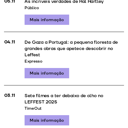
05.11
As incríveis verdades de Hal Hartley
Público
Mais informação
04.11
De Gaza a Portugal: a pequena floresta de
grandes obras que apetece descobrir no
Leffest
Expresso
Mais informação
03.11
Sete filmes a ter debaixo de olho no
LEFFEST 2025
TimeOut
Mais informação