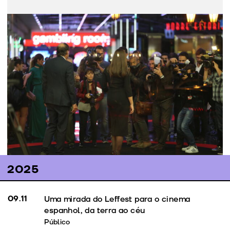
Contacto
Qualquer questão relacionada com assessoria de
imprensa deve ser remetida ao gabinete de imprensa
do LEFFEST através do e-mail:
press@leffest.com
Recortes de imprensa
2025
09.11
Uma mirada do Leffest para o cinema
espanhol, da terra ao céu
Público