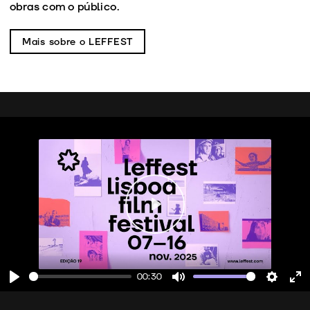
obras com o público.
Mais sobre o LEFFEST
Play
00:30
Play
Mute
Setting
En