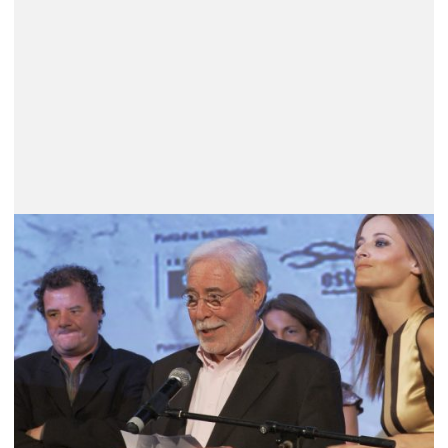
Carlos Saboga (1936 – 2026) – Um
trajecto único no cinema Português
Nasceu na Figueira da Foz, no Portugal da ditadura
salazarista (a PIDE prendeu-o por duas vezes) e
pertenceu ao grupo que se encontrava regularmente
no Vavá; era amigo de António-Pedro Vasconcelos,
Alberto Seixas Santos e João César César Monteiro.