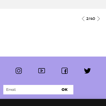
2
/40
instagram
youtube
facebook
twitter
Segue-nos:
OK
Subscrever Newsletter
Uso de cookies