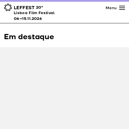
Imprensa
Prémios
Espaços
LEFFEST
20º
Menu
Lisboa Film Festival 06–15.11.2026
Lisboa Film Festival
Apoios
06–15.11.2026
Equipa
Downloads
Em destaque
Contactos