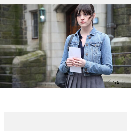
Grande Prémio do Júri João Bénard
da Costa 2025
O Grande Prémio do Júri João Bénard da Costa foi
atribuído a Miroirs No. 3, de Christian Petzold. Segundo
o Júri, «pelas suas excelentes interpretações e pela
enorme liberdade ao explorar um universo próximo e
comovente».
2
/6
Mais informação
Notícias