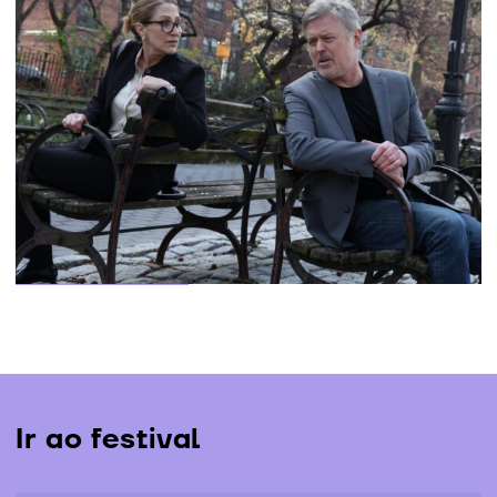
Palmarés LEFFEST 2025
O Júri da 19.ª edição do LEFFEST, composto por Kim
Gordon, Stacy Martin, Manuel Martín Cuenca, Rodrigo
Moreno e Francisco Aires Mateus, atribuiu hoje os
prémios da Selecção Oficial em Competição, que
acabam de ser anunciados na cerimónia de
encerramento...
Mais informação
Ir ao festival