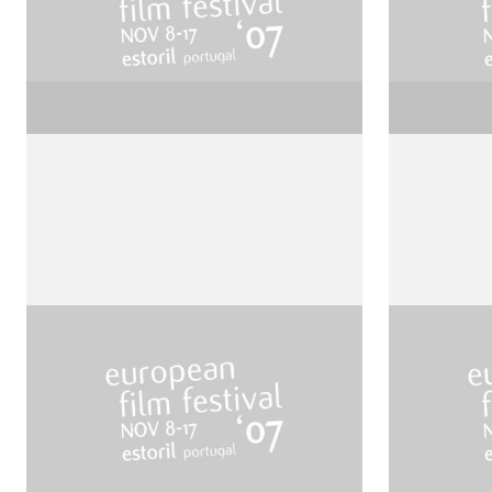
Edward Scissorhands
Even Co
de Tim Burton
Blues
de Gus Va