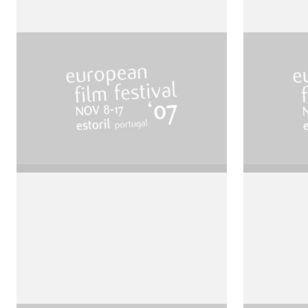
Cantando dietro I
Phanto
paraventi
Paradis
de Ermanno Olmi
de Brian 