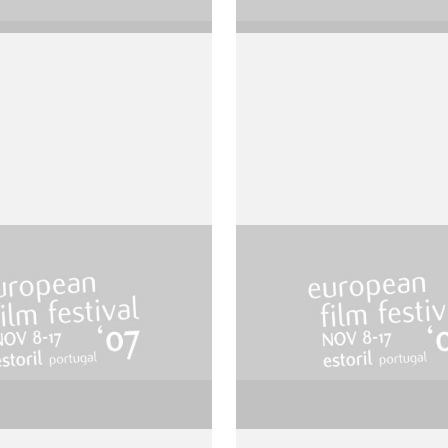
 syn
Der Rosenkönig
de Werner Schroeter