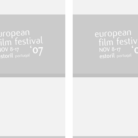
m of the
The Fury
de Brian de Palma
e
de Palma