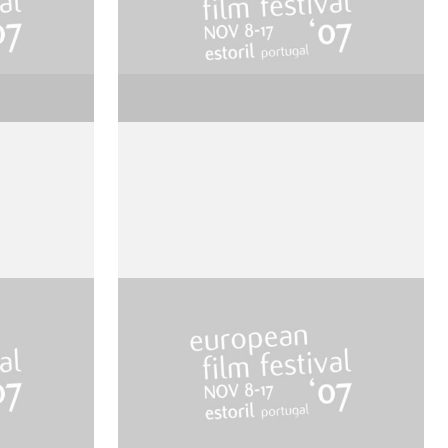
Last Days
de Gus Van Sant