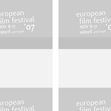
The Cotton Club
 Cronenberg
de Francis Ford Copp
u Serge
Le Boucher
e Chabrol
de Claude Chabrol