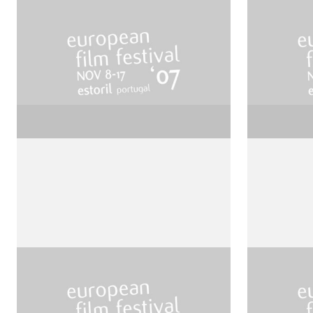
The Dead Zone
The Fly
de David Lynch
de David
Gardens of Stone
Le Bea
de Francis Ford Coppola
de Claud