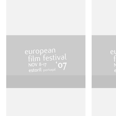
Généalogies d’un crime
Le Tem
de Raúl Ruiz
de Raúl R