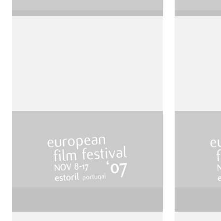
Mat I syn
Otets I