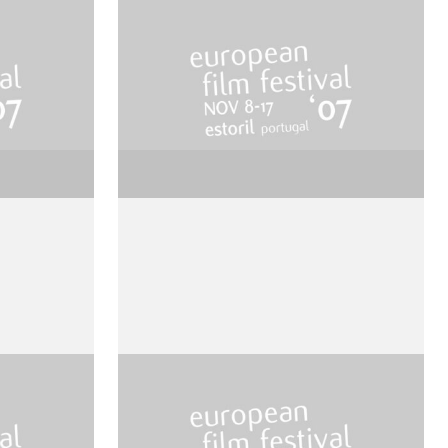
Peggy Sue got Married
ola
de Francis Ford Coppola
Les Fantômes du
Chapelier