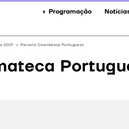
Programação
Notícia
Secções
Notícia
Eventos
Galeria
es 2007
Parceria Cinemateca Portuguesa
Convidados
Imprens
mateca Portugu
Júri
Prémios