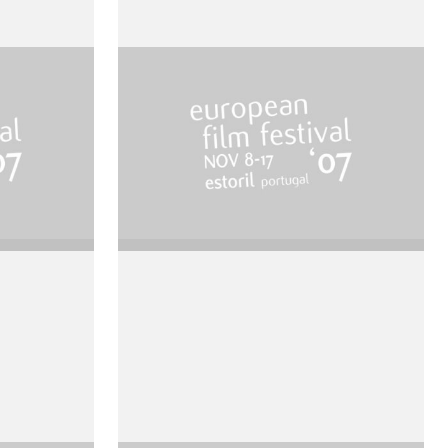
Dressed to Kill
de Brian de Palma