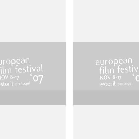
ps Retrouvé
Klimt
uiz
de Raúl Ruiz