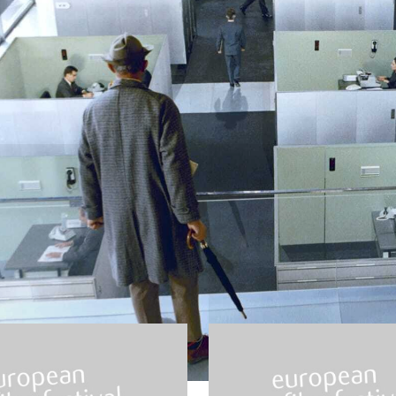
ção
e Extra-Terrestrial
Moonfleet
 Spielberg
de Fritz Lang