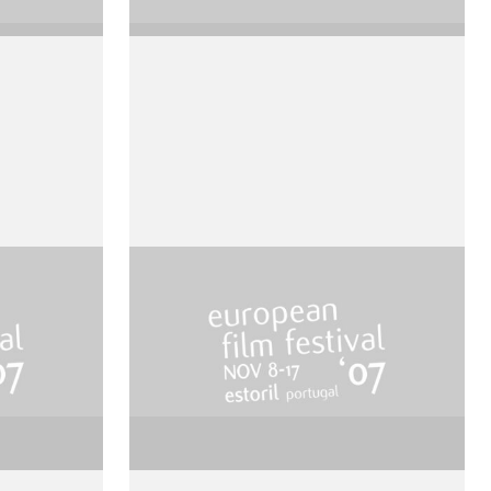
Deux
de Werner Schroeter