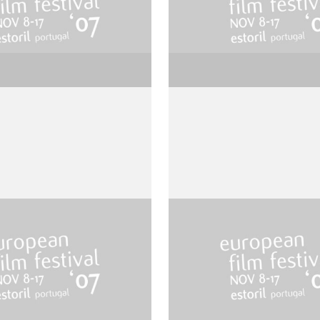
wgirls get the
Elephant
de Gus Van Sant
n Sant