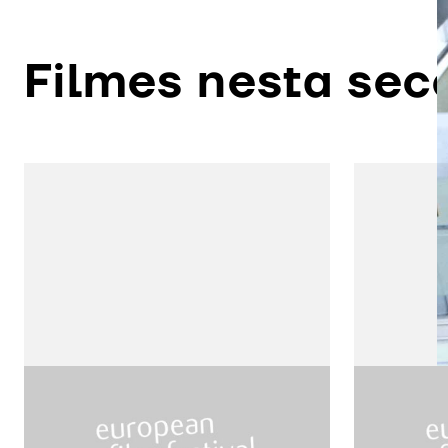
Filmes nesta sec
Play Time
E.t.: th
de Jacques Tati
de Steven