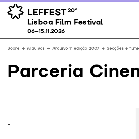
LEFFEST
20º
Lisboa Film Festival 06–15.11.2026
Lisboa Film Festival
06–15.11.2026
Sobre
Arquivos
Arquivo 1ª edição 2007
Secções e film
Parceria Cine
-