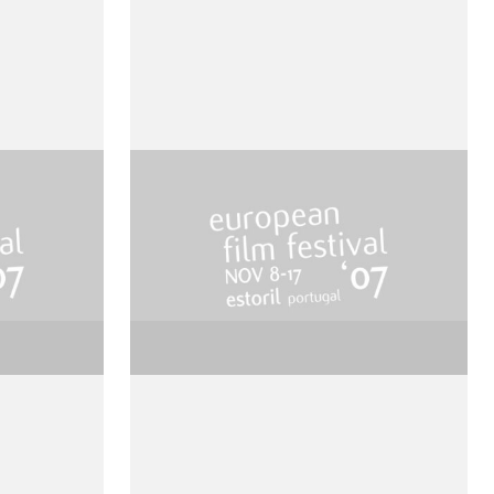
L’Albero degli zoccoli
de Ermanno Olmi