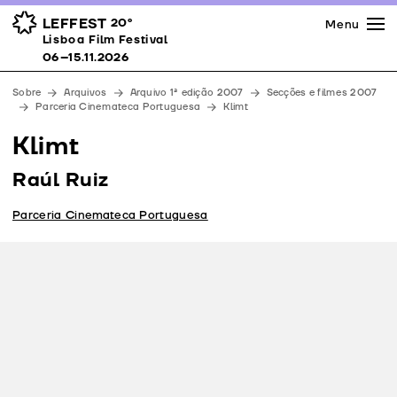
Imprensa
Prémios
Espaços
LEFFEST
20º
Menu
Lisboa Film Festival 06–15.11.2026
Lisboa Film Festival
Apoios
06–15.11.2026
Equipa
Sobre
Arquivos
Arquivo 1ª edição 2007
Secções e filmes 2007
Downloads
Parceria Cinemateca Portuguesa
Klimt
Contactos
Klimt
Raúl Ruiz
Parceria Cinemateca Portuguesa