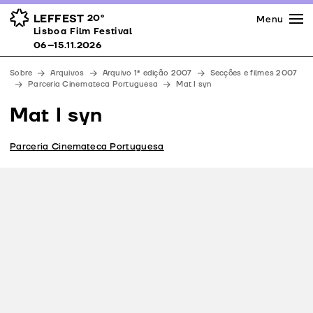
Imprensa
Prémios
Espaços
LEFFEST
20º
Menu
Lisboa Film Festival 06–15.11.2026
Lisboa Film Festival
Apoios
06–15.11.2026
Equipa
Sobre
Arquivos
Arquivo 1ª edição 2007
Secções e filmes 2007
Downloads
Parceria Cinemateca Portuguesa
Mat I syn
Contactos
Mat I syn
Parceria Cinemateca Portuguesa