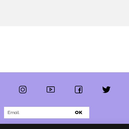
instagram
youtube
facebook
twitter
Segue-nos:
OK
Subscrever Newsletter