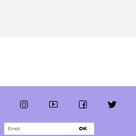
instagram
youtube
facebook
twitter
Segue-nos:
OK
Subscrever Newsletter