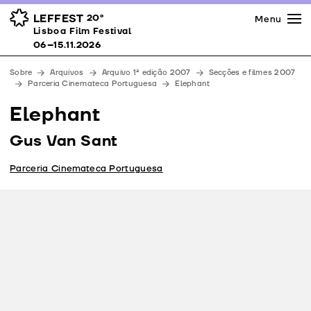
Imprensa
Prémios
Espaços
LEFFEST
20º
Menu
Lisboa Film Festival 06–15.11.2026
Lisboa Film Festival
Apoios
06–15.11.2026
Equipa
Sobre
Arquivos
Arquivo 1ª edição 2007
Secções e filmes 2007
Downloads
Parceria Cinemateca Portuguesa
Elephant
Contactos
Elephant
Gus Van Sant
Parceria Cinemateca Portuguesa