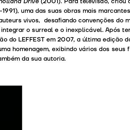
holland Drive
(2001). Para televisão, criou
1991), uma das suas obras mais marcantes
auteurs vivos, desafiando convenções do 
 integrar o surreal e o inexplicável. Após t
ção do LEFFEST em 2007, a última edição d
uma homenagem, exibindo vários dos seus 
também da sua autoria.