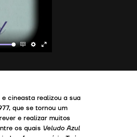
Enable
Settings
Enter
captions
fullscreen
 cineasta realizou a sua
977, que se tornou um
rever e realizar muitos
entre os quais
Veludo Azul