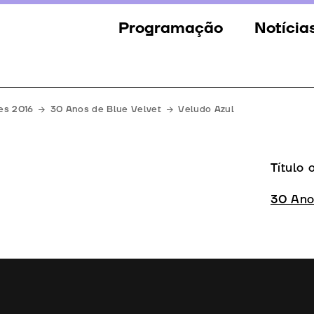
Programação
Notícia
Secções
Notícia
Eventos
Galeria
es 2016
30 Anos de Blue Velvet
Veludo Azul
Convidados
Imprens
Júri
Título 
Prémios
30 Ano