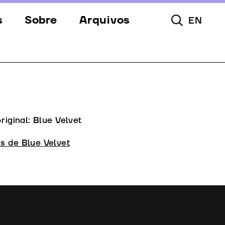
s
Sobre
Arquivos
EN
Pesquisar To
s
Festival
Espaços
a
Apoios
Equipa
original: Blue Velvet
Downloads
s de Blue Velvet
Contactos