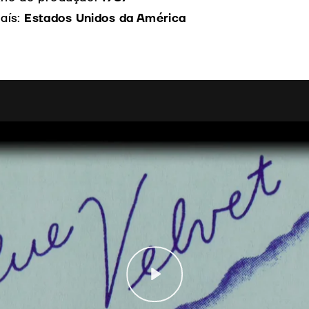
aís:
Estados Unidos da América
Play