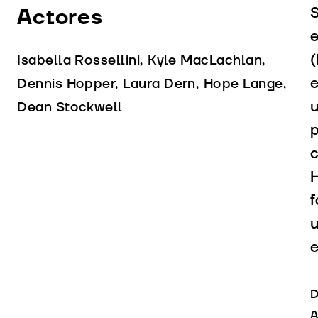
Actores
S
e
(
Isabella Rossellini, Kyle MacLachlan,
e
Dennis Hopper, Laura Dern, Hope Lange,
u
Dean Stockwell
p
c
f
u
e
D
A