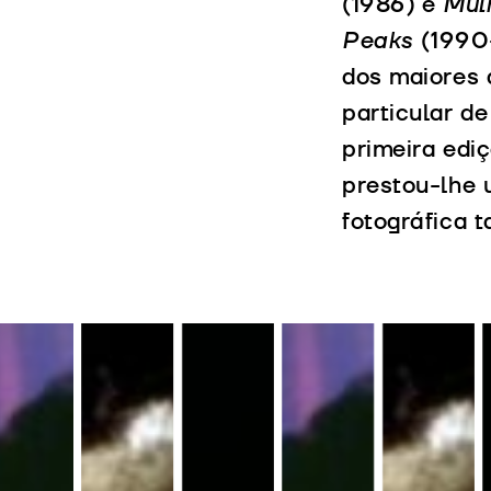
(1986) e
Mul
Peaks
(1990-
dos maiores 
particular de
primeira edi
prestou-lhe 
fotográfica 