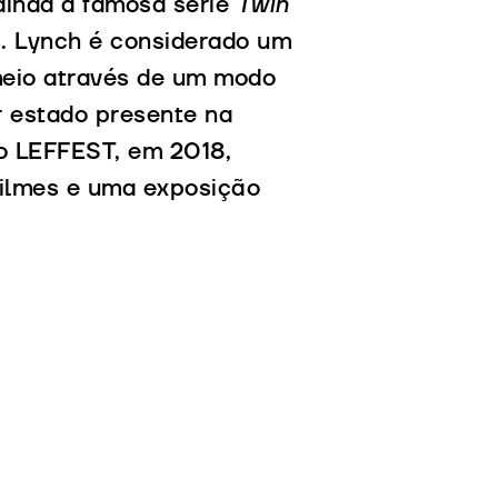
 ainda a famosa série
Twin
. Lynch é considerado um
meio através de um modo
er estado presente na
o LEFFEST, em 2018,
filmes e uma exposição