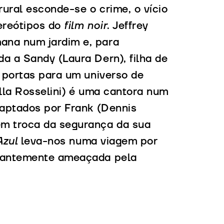
ural esconde-se o crime, o vício
tereótipos do
film noir
. Jeffrey
ana num jardim e, para
a a Sandy (Laura Dern), filha de
s portas para um universo de
ella Rosselini) é uma cantora num
raptados por Frank (Dennis
m troca da segurança da sua
Azul
leva-nos numa viagem por
stantemente ameaçada pela