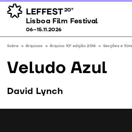
LEFFEST
20º
Lisboa Film Festival 06–15.11.2026
Lisboa Film Festival
06–15.11.2026
Sobre
Arquivos
Arquivo 10ª edição 2016
Secções e film
Veludo Azul
David Lynch