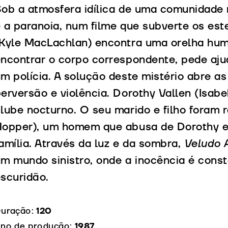
ob a atmosfera idílica de uma comunidade r
 a paranoia, num filme que subverte os es
Kyle MacLachlan) encontra uma orelha hum
ncontrar o corpo correspondente, pede ajud
m polícia. A solução deste mistério abre a
erversão e violência. Dorothy Vallen (Isab
lube nocturno. O seu marido e filho foram 
Hopper), um homem que abusa de Dorothy e
amília. Através da luz e da sombra,
Veludo 
m mundo sinistro, onde a inocência é con
scuridão.
uração:
120
no de produção:
1987