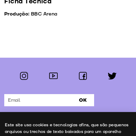
Ficha Técnica
Produção:
BBC Arena
instagram
youtube
facebook
twitter
Segue-nos:
OK
Subscrever Newsletter
Uso de cookies
Este site usa cookies e tecnologias afins, que são pequenos
Contactos
arquivos ou trechos de texto baixados para um aparelho