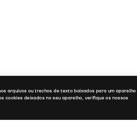
enos arquivos ou trechos de texto baixados para um aparelho
os cookies deixados no seu aparelho, verifique os nossos
: Victor Erice
 Víctor Erice, Antonio López