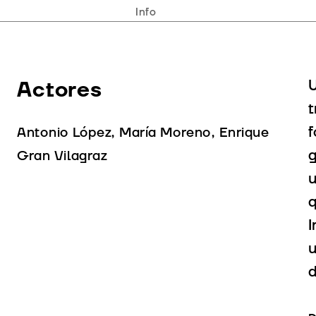
Info
Actores
U
t
f
Antonio López, María Moreno, Enrique
g
Gran Vilagraz
u
q
I
u
d