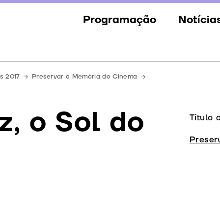
Programação
Notícia
Secções
Notícia
Eventos
Galeria
s 2017
Preservar a Memória do Cinema
Convidados
Imprens
, o Sol do
Júri
Título 
Prémios
Preser