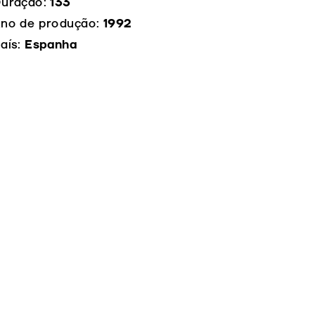
uração:
133
no de produção:
1992
aís:
Espanha