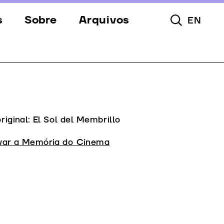
s
Sobre
Arquivos
EN
Pesquisar To
s
Festival
Espaços
a
Apoios
Equipa
original: El Sol del Membrillo
Downloads
var a Memória do Cinema
Contactos