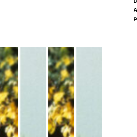
D
A
P