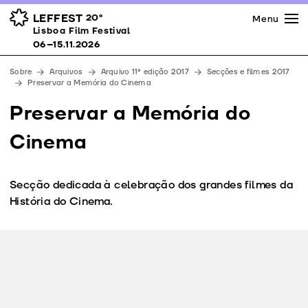
Imprensa
Prémios
Espaços
LEFFEST
20º
Menu
Lisboa Film Festival 06–15.11.2026
Lisboa Film Festival
Apoios
06–15.11.2026
Equipa
Sobre
Arquivos
Arquivo 11ª edição 2017
Secções e filmes 2017
Downloads
Preservar a Memória do Cinema
Contactos
Preservar a Memória do
Cinema
Secção dedicada à celebração dos grandes filmes da
História do Cinema.