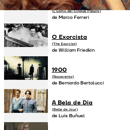
Break-Up
(L'uomo dei Cinque Palloni)
de Marco Ferreri
O Exorcista
(The Exorcist)
de William Friedkin
1900
(Novecento)
de Bernardo Bertolucci
A Bela de Dia
(Belle de Jour)
de Luis Buñuel