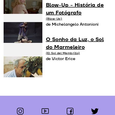
Blow-Up - História de
um Fotógrafo
(Blow-Up)
de Michelangelo Antonioni
O Sonho da Luz, o Sol
do Marmeleiro
(El Sol del Membrillo)
de Victor Erice
instagram
youtube
facebook
twitter
Segue-nos: