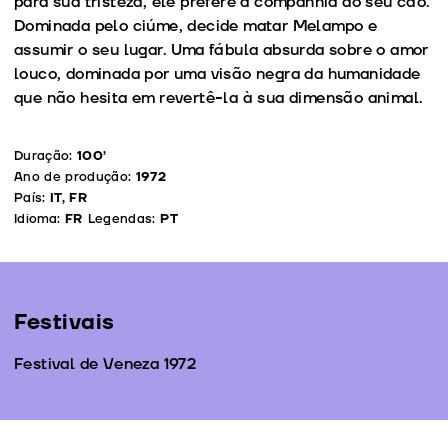
para sua tristeza, ele prefere a companhia do seu cão.
Dominada pelo ciúme, decide matar Melampo e
assumir o seu lugar. Uma fábula absurda sobre o amor
louco, dominada por uma visão negra da humanidade
que não hesita em revertê-la à sua dimensão animal.
Duração:
100’
Ano de produção:
1972
País:
IT, FR
Idioma:
FR
Legendas:
PT
Festivais
Festival de Veneza 1972