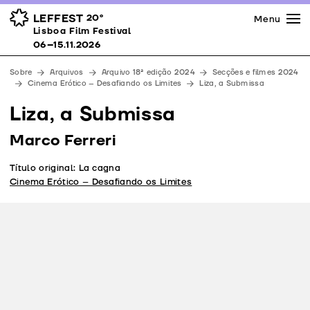
Imprensa
Prémios
Espaços
LEFFEST
20º
Menu
Lisboa Film Festival 06–15.11.2026
Lisboa Film Festival
Apoios
06–15.11.2026
Equipa
Sobre
Arquivos
Arquivo 18ª edição 2024
Secções e filmes 2024
Downloads
Cinema Erótico – Desafiando os Limites
Liza, a Submissa
Contactos
Liza, a Submissa
Marco Ferreri
Título original: La cagna
Cinema Erótico – Desafiando os Limites