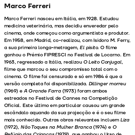
Marco Ferreri
Marco Ferreri nasceu em Itália, em 1928. Estudou
medicina veterinária, mas decidiu enveredar pelo
cinema, onde começou como argumentista e produtor.
Em 1958, em Madrid, co-realizou, com Isidoro M. Ferry,
a sua primeira longa-metragem,
El pisito
. O filme
ganhou o Prémio FIPRESCI no Festival de Locarno. Em
1963, regressado a Itália, realizou
O Leito Conjugal
,
filme que marcou o seu compromisso total com o
cinema. O filme foi censurado e só em 1984 é que a
versão completa foi disponibilizada.
Dillinger morreu
(1969) e
A Grande Farra
(1973) foram ambos
estreados no Festival de Cannes na Competição
Oficial. Este último em particular causou um grande
escândalo aquando da sua projecção e é o seu filme
mais conhecido. Outras obras relevantes incluem
Liza
(1972),
Não Toques na Mulher Branca
(1974) e
O
Refúgio das Crianças
(1979), que ganhou o Urso de