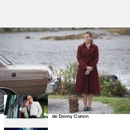
Filmes nesta secção
Olive Kitteridge
de Lisa Cholodenko
Gotham
de Danny Canon