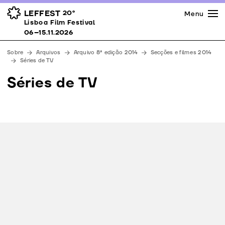
Imprensa
Prémios
Espaços
LEFFEST
20º
Menu
Lisboa Film Festival 06–15.11.2026
Lisboa Film Festival
Apoios
06–15.11.2026
Equipa
Sobre
Arquivos
Arquivo 8ª edição 2014
Secções e filmes 2014
Downloads
Séries de TV
Contactos
Séries de TV