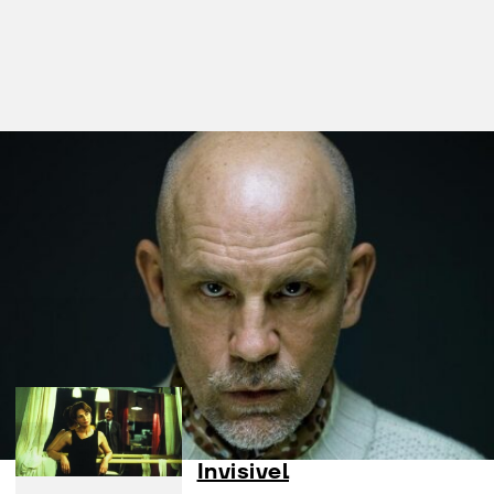
Filmes nesta secção
Dancer Upstairs
de John Malkovich
As Vantagens de Ser
Invisivel