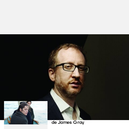
Filmes nesta secção
The Immigrant
de James Gray
Duplo Amor
de James Gray