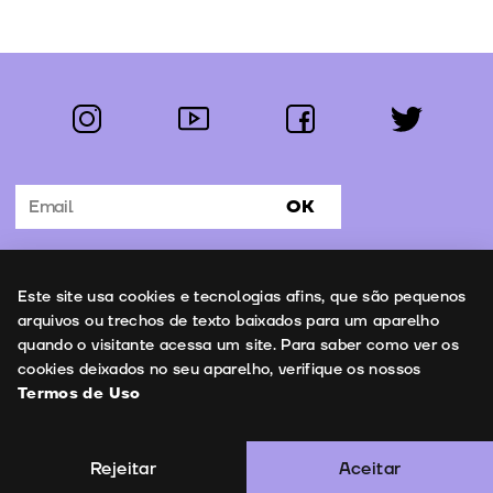
instagram
youtube
facebook
twitter
Segue-nos:
OK
Subscrever Newsletter
Uso de cookies
Este site usa cookies e tecnologias afins, que são pequenos
Contactos
arquivos ou trechos de texto baixados para um aparelho
quando o visitante acessa um site. Para saber como ver os
cookies deixados no seu aparelho, verifique os nossos
Termos de Uso
Termos de Uso
Copyright © 2026 | Leopardo Filmes
Rejeitar
Aceitar