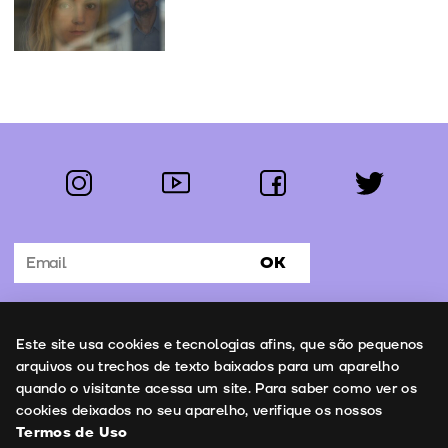
instagram
youtube
facebook
twitter
Segue-nos:
OK
Subscrever Newsletter
Uso de cookies
Este site usa cookies e tecnologias afins, que são pequenos
Contactos
arquivos ou trechos de texto baixados para um aparelho
quando o visitante acessa um site. Para saber como ver os
cookies deixados no seu aparelho, verifique os nossos
Termos de Uso