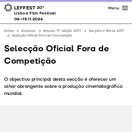
Imprensa
Prémios
Espaços
LEFFEST
20º
Menu
Lisboa Film Festival 06–15.11.2026
Lisboa Film Festival
Apoios
06–15.11.2026
Equipa
Sobre
Arquivos
Arquivo 11ª edição 2017
Secções e filmes 2017
Downloads
Selecção Oficial Fora de Competição
Contactos
Selecção Oficial Fora de
Competição
O objectivo principal desta secção é oferecer um
olhar abrangente sobre a produção cinematográfica
mundial.