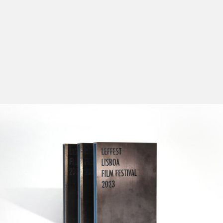
O objectivo principal da Selecção Oficial – Fora de
Competição é oferecer ao público um olhar
abrangente sobre a produção cinematográfica
mundial, dando-lhe a possibilidade de conhecer em
antestreia nacional os filmes mais esperados da
próxima temporada, assim como exibir os novos filmes
dos mais reconhecidos autores internacionais. Os
realizadores e/ou actores estarão presentes para