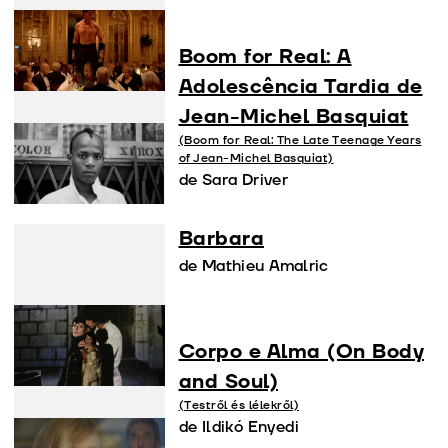
Boom for Real: A
Adolescência Tardia de
Jean-Michel Basquiat
(Boom for Real: The Late Teenage Years
of Jean-Michel Basquiat)
de Sara Driver
Barbara
de Mathieu Amalric
Corpo e Alma (On Body
and Soul)
(Testről és lélekről)
de Ildikó Enyedi