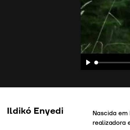
Play
Ildikó Enyedi
Nascida em B
realizadora