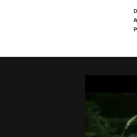
D
A
P