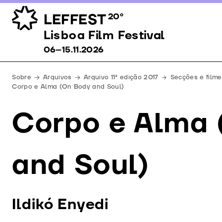
LEFFEST
20º
Lisboa Film Festival 06–15.11.2026
Lisboa Film Festival
06–15.11.2026
Sobre
Arquivos
Arquivo 11ª edição 2017
Secções e filme
Corpo e Alma (On Body and Soul)
Corpo e Alma 
and Soul)
Ildikó Enyedi