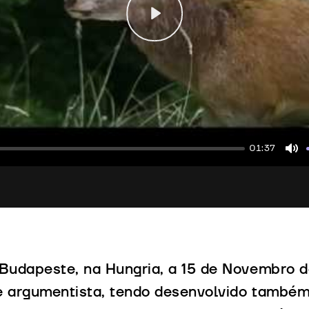
Play
01:37
Mu
udapeste, na Hungria, a 15 de Novembro de
 e argumentista, tendo desenvolvido també