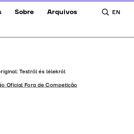
s
Sobre
Arquivos
EN
Pesquisar To
s
Festival
Espaços
a
Apoios
Equipa
original: Testről és lélekről
Downloads
ão Oficial Fora de Competição
Contactos