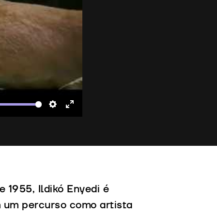
te
Settings
Enter
fullscreen
 1955, Ildikó Enyedi é
m um percurso como artista