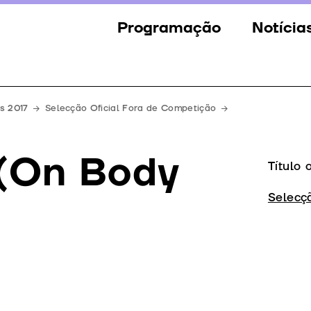
Programação
Notícia
Secções
Notícia
Eventos
Galeria
s 2017
Selecção Oficial Fora de Competição
Convidados
Imprens
(On Body
Júri
Título 
Prémios
Selecç