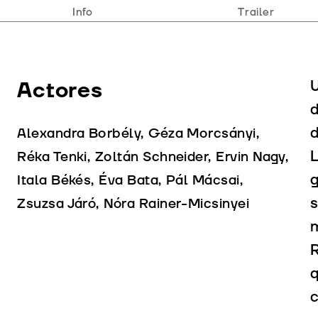
Info
Trailer
Actores
U
d
Alexandra Borbély, Géza Morcsányi,
L
Réka Tenki, Zoltán Schneider, Ervin Nagy,
g
Itala Békés, Éva Bata, Pál Mácsai,
s
Zsuzsa Járó, Nóra Rainer-Micsinyei
m
R
q
c