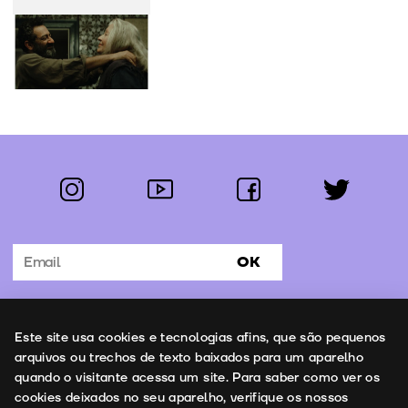
instagram
youtube
facebook
twitter
Segue-nos:
OK
Subscrever Newsletter
Uso de cookies
Este site usa cookies e tecnologias afins, que são pequenos
Contactos
arquivos ou trechos de texto baixados para um aparelho
quando o visitante acessa um site. Para saber como ver os
cookies deixados no seu aparelho, verifique os nossos