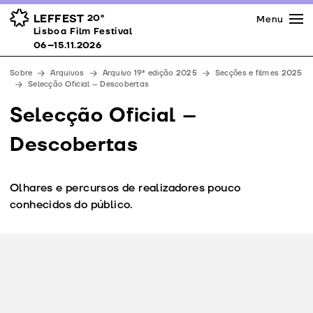
Imprensa
Prémios
Espaços
LEFFEST
20º
Menu
Lisboa Film Festival 06–15.11.2026
Lisboa Film Festival
Apoios
06–15.11.2026
Equipa
Sobre
Arquivos
Arquivo 19ª edição 2025
Secções e filmes 2025
Downloads
Selecção Oficial – Descobertas
Contactos
Selecção Oficial –
Descobertas
Olhares e percursos de realizadores pouco
conhecidos do público.