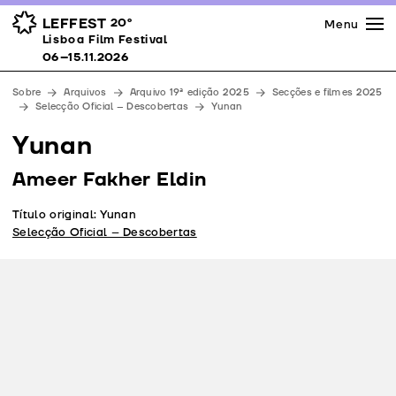
Imprensa
Prémios
Espaços
LEFFEST
20º
Menu
Lisboa Film Festival 06–15.11.2026
Lisboa Film Festival
Apoios
06–15.11.2026
Equipa
Sobre
Arquivos
Arquivo 19ª edição 2025
Secções e filmes 2025
Downloads
Selecção Oficial – Descobertas
Yunan
Contactos
Yunan
Ameer Fakher Eldin
Título original: Yunan
Selecção Oficial – Descobertas