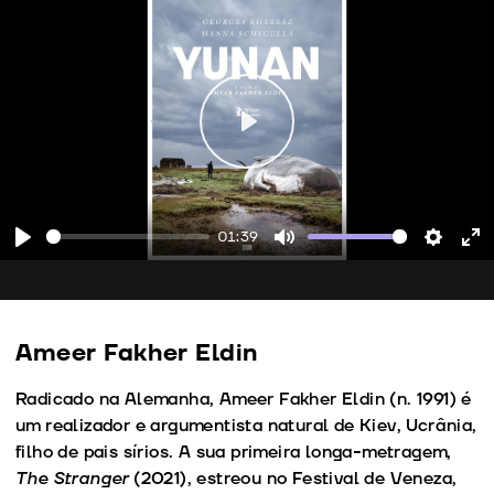
Play
01:39
Play
Mute
Setting
En
fu
Ameer Fakher Eldin
Radicado na Alemanha, Ameer Fakher Eldin (n. 1991) é
um realizador e argumentista natural de Kiev, Ucrânia,
filho de pais sírios. A sua primeira longa-metragem,
The Stranger
(2021), estreou no Festival de Veneza,