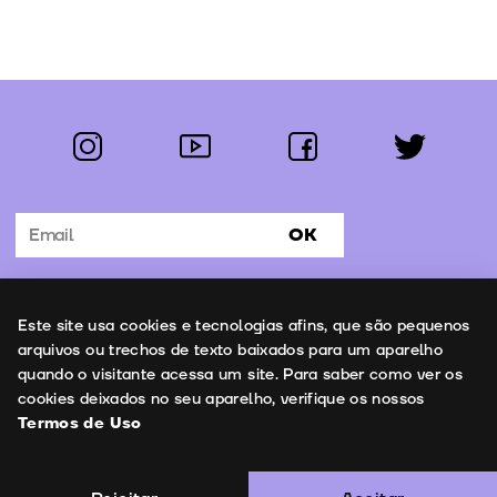
instagram
youtube
facebook
twitter
Segue-nos:
OK
Subscrever Newsletter
Uso de cookies
Este site usa cookies e tecnologias afins, que são pequenos
Contactos
arquivos ou trechos de texto baixados para um aparelho
quando o visitante acessa um site. Para saber como ver os
cookies deixados no seu aparelho, verifique os nossos
Termos de Uso
Termos de Uso
Copyright © 2026 | Leopardo Filmes