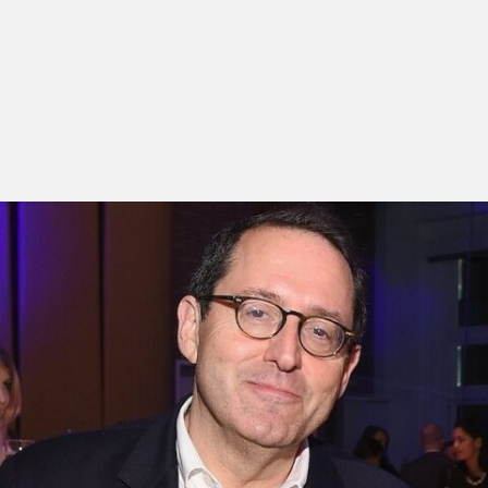
Este ano, o festival organiza uma secção dedicada a
casos de sucesso no ramo da produção e distribuição
cinematográficas.
Os dois filmes que estarão em discussão –
Midnight
in Paris
e
Amour
- são parte da extensa lista de
títulos (mais de 150) que, produzidos ou distribuídos
por Michael Barker, chegaram às nomeações para os
Óscares.
Midnight in Paris
ganhou, em 2011, o Óscar