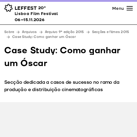
Imprensa
Prémios
Espaços
LEFFEST
20º
Menu
Lisboa Film Festival 06–15.11.2026
Lisboa Film Festival
Apoios
06–15.11.2026
Equipa
Sobre
Arquivos
Arquivo 9ª edição 2015
Secções e filmes 2015
Downloads
Case Study: Como ganhar um Óscar
Contactos
Case Study: Como ganhar
um Óscar
Secção dedicada a casos de sucesso no ramo da
produção e distribuição cinematográficas