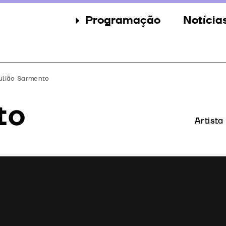
Programação
Notícia
Secções
Notícia
Eventos
Galeria
ulião Sarmento
Convidados
Imprens
to
Júri
Artista
Prémios