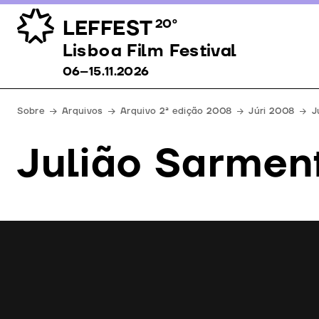
LEFFEST
20º
Lisboa Film Festival 06–15.11.2026
Lisboa Film Festival
06–15.11.2026
Sobre
Arquivos
Arquivo 2ª edição 2008
Júri 2008
J
Julião Sarmen