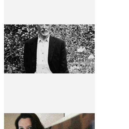
J.M. Coetzee
Escritor
Júri da Selecção Oficial
Cristina Iglesias