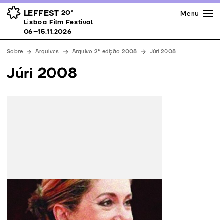
Imprensa
Prémios
Espaços
LEFFEST
20º
Menu
Lisboa Film Festival 06–15.11.2026
Lisboa Film Festival
Apoios
06–15.11.2026
Equipa
Sobre
Arquivos
Arquivo 2ª edição 2008
Júri 2008
Downloads
Júri 2008
Contactos
Catherine Deneuve
Actriz