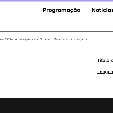
Programação
Notícia
Secções
Notícia
Eventos
Galeria
mes 2024
Imagens de Guerra, Guerra das Imagens
Convidados
Imprens
Júri
Título 
Prémios
Imagen