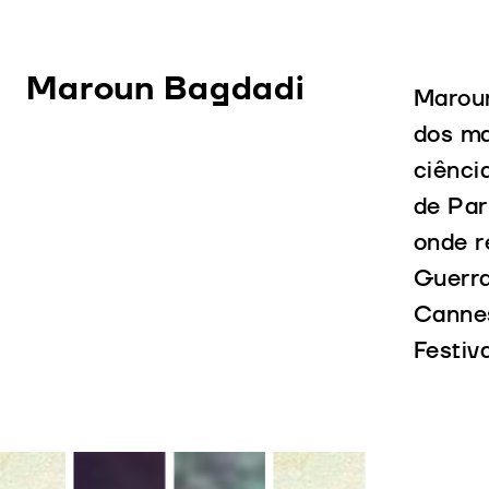
Maroun Bagdadi
Maroun
dos ma
ciênci
de Par
onde r
Guerra
Canne
Festiv