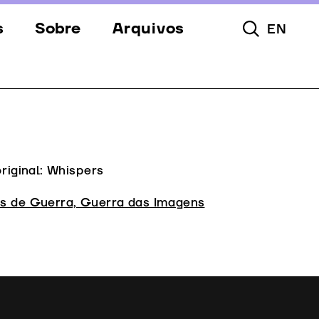
s
Sobre
Arquivos
EN
Pesquisar To
s
Festival
Espaços
a
Apoios
Equipa
original: Whispers
Downloads
s de Guerra, Guerra das Imagens
Contactos