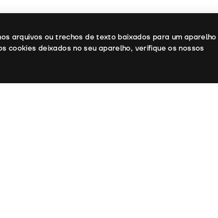
enos arquivos ou trechos de texto baixados para um aparelho
os cookies deixados no seu aparelho, verifique os nossos
o:
Maroun Bagdadi
e Fotografia:
Maroun Bagdadi
:
Maroun Bagdadi