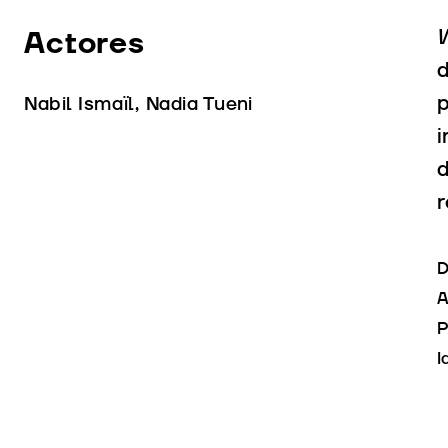
Actores
d
p
Nabil Ismaïl, Nadia Tueni
i
d
r
D
A
P
I