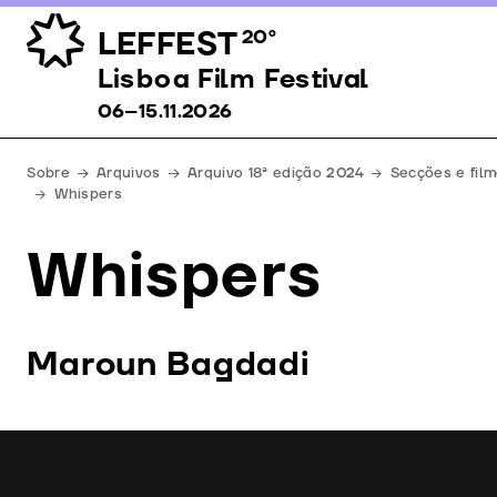
LEFFEST
20º
Lisboa Film Festival 06–15.11.2026
Lisboa Film Festival
06–15.11.2026
Sobre
Arquivos
Arquivo 18ª edição 2024
Secções e fil
Whispers
Whispers
Maroun Bagdadi