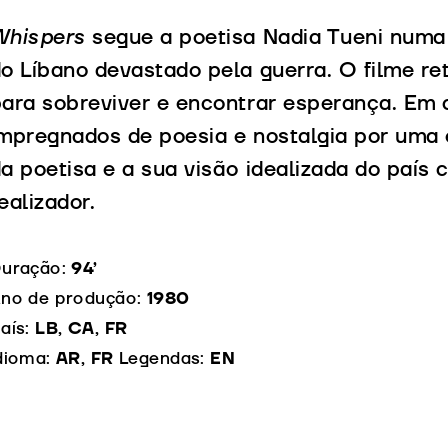
Whispers
segue a poetisa Nadia Tueni numa 
o Líbano devastado pela guerra. O filme re
ara sobreviver e encontrar esperança. Em 
mpregnados de poesia e nostalgia por uma 
a poetisa e a sua visão idealizada do país
ealizador.
uração:
94’
no de produção:
1980
aís:
LB, CA, FR
dioma:
AR, FR
Legendas:
EN