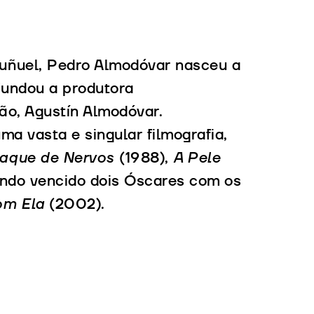
uñuel, Pedro Almodóvar nasceu a
fundou a produtora
ão, Agustín Almodóvar.
ma vasta e singular filmografia,
taque de Nervos
(1988),
A Pele
endo vencido dois Óscares com os
om Ela
(2002).