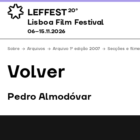
LEFFEST
20º
Lisboa Film Festival 06–15.11.2026
Lisboa Film Festival
06–15.11.2026
Sobre
Arquivos
Arquivo 1ª edição 2007
Secções e film
Volver
Pedro Almodóvar