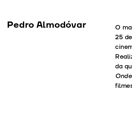
Pedro Almodóvar
O mai
25 de
cinem
Reali
da q
Onde
film