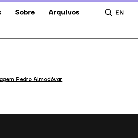
s
Sobre
Arquivos
EN
Pesquisar To
s
Festival
Espaços
a
Apoios
Equipa
agem Pedro Almodóvar
Downloads
Contactos