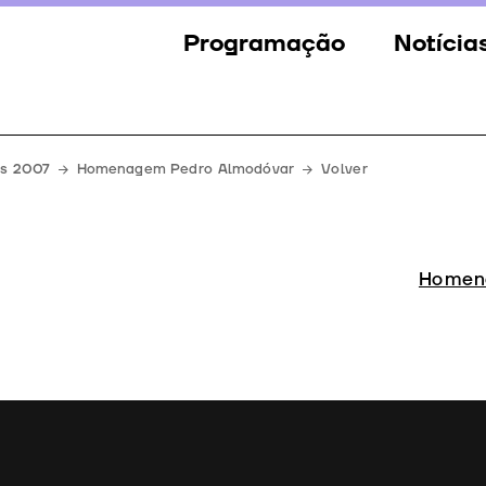
Programação
Notícia
Secções
Notícia
Eventos
Galeria
es 2007
Homenagem Pedro Almodóvar
Volver
Convidados
Imprens
Júri
Homen
Prémios