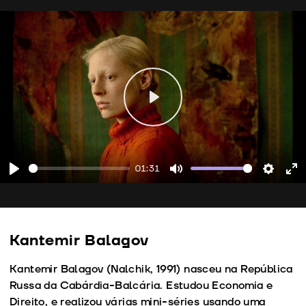
Play
01:31
Play
Mute
Setting
En
fu
Kantemir Balagov
Kantemir Balagov (Nalchik, 1991) nasceu na República
Russa da Cabárdia-Balcária. Estudou Economia e
Direito, e realizou várias mini-séries usando uma