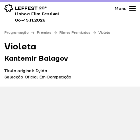
Imprensa
Prémios
Espaços
LEFFEST
20º
Menu
Lisboa Film Festival 06–15.11.2026
Lisboa Film Festival
Apoios
06–15.11.2026
Equipa
Programação
Prémios
Filmes Premiados
Violeta
Downloads
Violeta
Contactos
Kantemir Balagov
Título original: Dylda
Selecção Oficial Em Competição