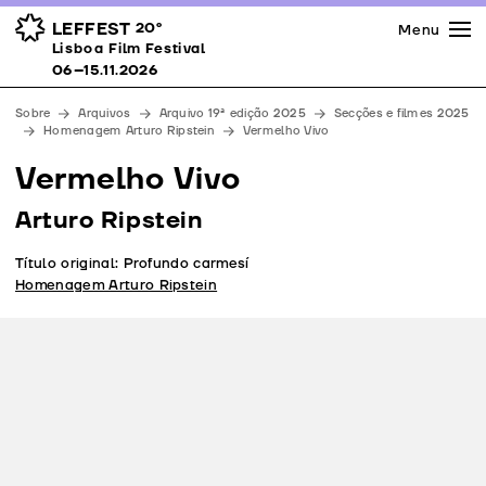
Imprensa
Prémios
Espaços
LEFFEST
20º
Menu
Lisboa Film Festival 06–15.11.2026
Lisboa Film Festival
Apoios
06–15.11.2026
Equipa
Sobre
Arquivos
Arquivo 19ª edição 2025
Secções e filmes 2025
Downloads
Homenagem Arturo Ripstein
Vermelho Vivo
Contactos
Vermelho Vivo
Arturo Ripstein
Título original: Profundo carmesí
Homenagem Arturo Ripstein