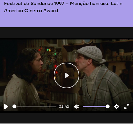
Festival de Sundance 1997 – Menção honrosa: Latin
America Cinema Award
Play
01:42
Play
Mute
Setting
En
fu