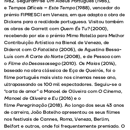
1982. Seguiram-se
Um Adeus Português
(1985),
e
Tempos Difíceis – Este Tempo
(1988), vencedor do
prémio FIPRESCI em Veneza, em que adapta a obra de
Dickens para a realidade portuguesa. Visitou também
as obras de Garrett com
Quem És Tu?
(2000),
recebendo por ele o prémio Mimo Rotella para Melhor
Contribuição Artística na Bienal de Veneza, de
Diderot com
O Fatalista
(2005), de Agustina Bessa-
Luís com
A Corte do Norte
(2008), e de Pessoa com
o
Filme do Desassossego
(2010).
Os Maias
(2014),
baseado na obra clássica de Eça de Queirós, foi o
filme português mais visto nos cinemas nesse ano,
ultrapassando os 100 mil espectadores. Seguiu-se a
“carta de amor” a Manoel de Oliveira com
O Cinema,
Manoel de Oliveira e Eu
(2016) e o
filme
Peregrinação
(2018). Ao longo dos seus 43 anos
de carreira, João Botelho apresentou os seus filmes
nos festivais de Cannes, Roma, Veneza, Berlim,
Belfort e outros, onde foi frequentemente premiado. O