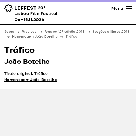
Imprensa
Prémios
Espaços
LEFFEST
20º
Menu
Lisboa Film Festival 06–15.11.2026
Lisboa Film Festival
Apoios
06–15.11.2026
Equipa
Sobre
Arquivos
Arquivo 12ª edição 2018
Secções e filmes 2018
Downloads
Homenagem João Botelho
Tráfico
Contactos
Tráfico
João Botelho
Título original: Tráfico
Homenagem João Botelho