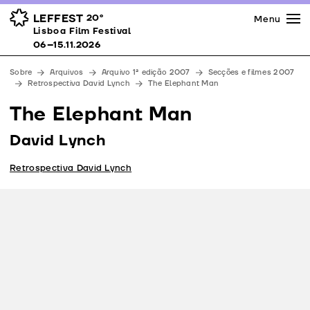
Imprensa
Prémios
Espaços
LEFFEST
20º
Menu
Lisboa Film Festival 06–15.11.2026
Lisboa Film Festival
Apoios
06–15.11.2026
Equipa
Sobre
Arquivos
Arquivo 1ª edição 2007
Secções e filmes 2007
Downloads
Retrospectiva David Lynch
The Elephant Man
Contactos
The Elephant Man
David Lynch
Retrospectiva David Lynch