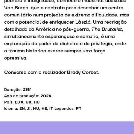
pobreza e indignidade, conhece o industrial abastado
Van Buren, que o contrata para desenhar um centro
comunitário num projecto de extrema dificuldade, mas
com o potencial de enriquecer László. Uma recriação
detalhada da América no pós-guerra,
The Brutalist
,
simultaneamente esperançoso e sombrio, é uma
exploração do poder do dinheiro e do privilégio, onde
o trauma histórico exerce sempre uma força
opressiva.
Conversa com o realizador Brady Corbet.
Duração:
215’
Ano de produção:
2024
País:
EUA, UK, HU
Idioma:
EN, JI, HU, HE, IT
Legendas:
PT