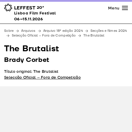
Imprensa
Prémios
Espaços
LEFFEST
20º
Menu
Lisboa Film Festival 06–15.11.2026
Lisboa Film Festival
Apoios
06–15.11.2026
Equipa
Sobre
Arquivos
Arquivo 18ª edição 2024
Secções e filmes 2024
Downloads
Selecção Oficial – Fora de Competição
The Brutalist
Contactos
The Brutalist
Brady Corbet
Título original: The Brutalist
Selecção Oficial – Fora de Competição