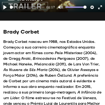
01:17
Play
Mute
Setting
En
fu
Brady Corbet
Brady Corbet nasceu em 1988, nos Estados Unidos.
Começou a sua carreira cinematográfica enquanto
jovem actor em filmes como
Pele Misteriosa
(2004),
de Gregg Araki,
Brincadeiras Perigosas
(2007), de
Michael Haneke,
Melancolia
(2011), de Lars Von Trier,
As Nuvens de Sils Maria
(2014), de Olivier Assayas e
Força Maior (2014), de Ruben Östlund. A preferência
de Corbet por um cinema mais autoral é evidente e
informa a sua obra enquanto realizador. Em 2015,
realizou a sua primeira longa-metragem,
A Infância de
um Líder
. O filme estreou-se no Festival de Veneza,
onde venceu o Prémio Luigi de Laurentiis para Melhor