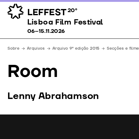
LEFFEST
20º
Lisboa Film Festival 06–15.11.2026
Lisboa Film Festival
06–15.11.2026
Sobre
Arquivos
Arquivo 9ª edição 2015
Secções e film
Room
Lenny Abrahamson