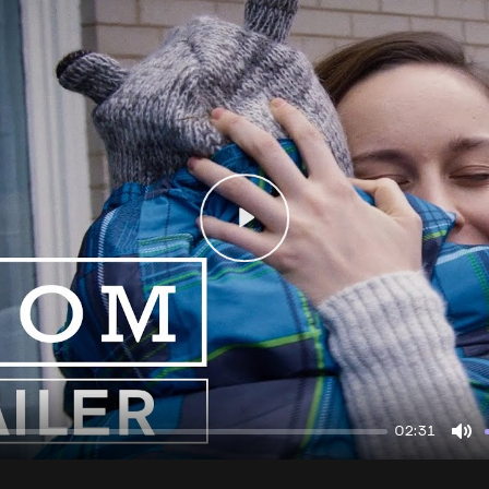
Play
02:31
Mu