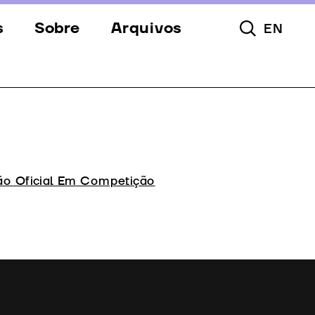
s
Sobre
Arquivos
EN
Pesquisar To
s
Festival
Espaços
a
Apoios
Equipa
ão Oficial Em Competição
Downloads
Contactos