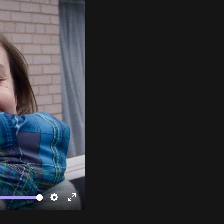
te
Settings
Enter
fullscreen