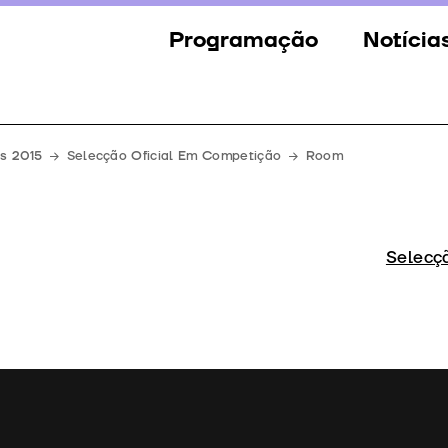
Programação
Notícia
Secções
Notícia
Eventos
Galeria
es 2015
Selecção Oficial Em Competição
Room
Convidados
Imprens
Júri
Selecç
Prémios