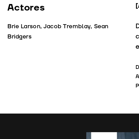
Actores
D
Brie Larson, Jacob Tremblay, Sean
c
Bridgers
e
D
A
P