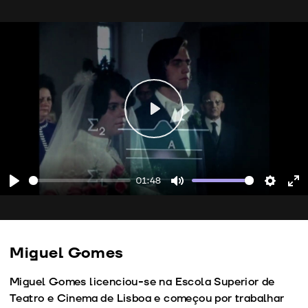
Play
01:48
Play
Mute
Setting
En
fu
Miguel Gomes
Miguel Gomes licenciou-se na Escola Superior de
Teatro e Cinema de Lisboa e começou por trabalhar