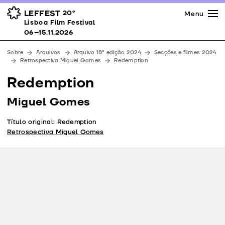
Imprensa
Prémios
Espaços
LEFFEST
20º
Menu
Lisboa Film Festival 06–15.11.2026
Lisboa Film Festival
Apoios
06–15.11.2026
Equipa
Sobre
Arquivos
Arquivo 18ª edição 2024
Secções e filmes 2024
Downloads
Retrospectiva Miguel Gomes
Redemption
Contactos
Redemption
Miguel Gomes
Título original: Redemption
Retrospectiva Miguel Gomes