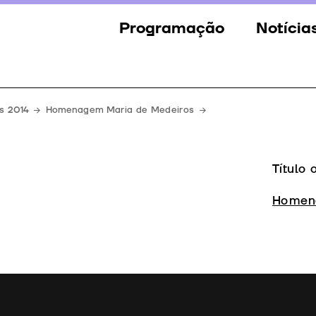
Programação
Notícia
Secções
Notícia
Eventos
Galeria
s 2014
Homenagem Maria de Medeiros
Convidados
Imprens
Júri
Título 
Prémios
Homena