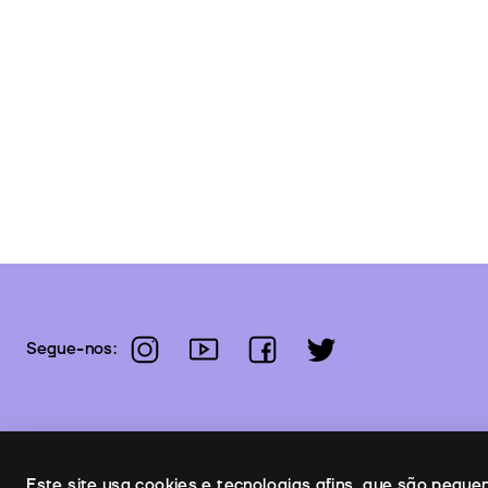
instagram
youtube
facebook
twitter
Segue-nos:
Este site usa cookies e tecnologias afins, que são pequ