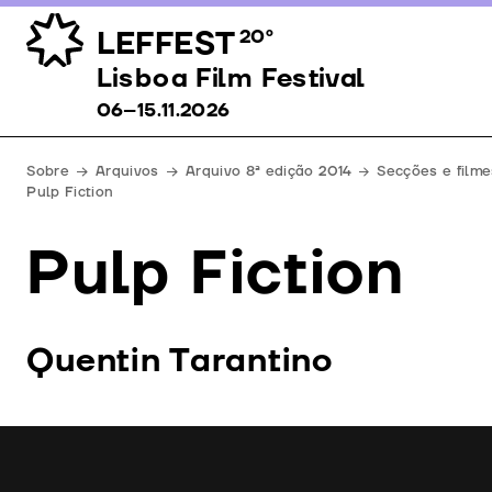
LEFFEST
20º
Lisboa Film Festival 06–15.11.2026
Lisboa Film Festival
06–15.11.2026
Sobre
Arquivos
Arquivo 8ª edição 2014
Secções e filme
Pulp Fiction
Pulp Fiction
Quentin Tarantino