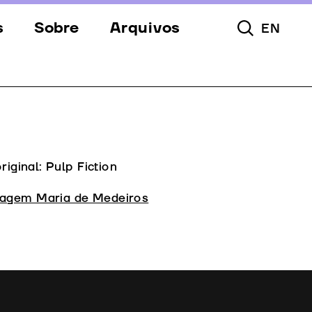
s
Sobre
Arquivos
EN
Pesquisar To
s
Festival
Espaços
a
Apoios
Equipa
original: Pulp Fiction
Downloads
gem Maria de Medeiros
Contactos