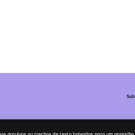
Sub
enos arquivos ou trechos de texto baixados para um aparelho