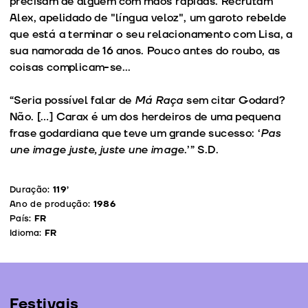
precisam de alguém com mãos rápidas. Recrutam
Alex, apelidado de "língua veloz", um garoto rebelde
que está a terminar o seu relacionamento com Lisa, a
sua namorada de 16 anos. Pouco antes do roubo, as
coisas complicam-se...
“Seria possível falar de
Má Raça
sem citar Godard?
Não. […] Carax é um dos herdeiros de uma pequena
frase godardiana que teve um grande sucesso: ‘
Pas
une image juste, juste une image
.’” S.D.
Duração:
119’
Ano de produção:
1986
País:
FR
Idioma:
FR
Festivais