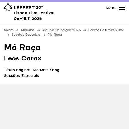
Imprensa
Prémios
Espaços
LEFFEST
20º
Menu
Lisboa Film Festival 06–15.11.2026
Lisboa Film Festival
Apoios
06–15.11.2026
Equipa
Sobre
Arquivos
Arquivo 17ª edição 2023
Secções e filmes 2023
Downloads
Sessões Especiais
Má Raça
Contactos
Má Raça
Leos Carax
Título original: Mauvais Sang
Sessões Especiais