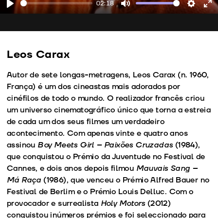
02:18
Play
Mute
Setting
En
fu
Leos Carax
Autor de sete longas-metragens, Leos Carax (n. 1960,
França) é um dos cineastas mais adorados por
cinéfilos de todo o mundo. O realizador francês criou
um universo cinematográfico único que torna a estreia
de cada um dos seus filmes um verdadeiro
acontecimento. Com apenas vinte e quatro anos
assinou
Boy Meets Girl – Paixões Cruzadas
(1984),
que conquistou o Prémio da Juventude no Festival de
Cannes, e dois anos depois filmou
Mauvais Sang –
Má Raça
(1986), que venceu o Prémio Alfred Bauer no
Festival de Berlim e o Prémio Louis Delluc. Com o
provocador e surrealista
Holy Motors
(2012)
conquistou inúmeros prémios e foi seleccionado para