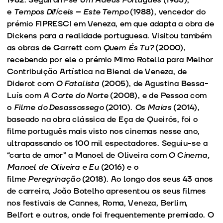
e
Tempos Difíceis – Este Tempo
(1988), vencedor do
prémio FIPRESCI em Veneza, em que adapta a obra de
Dickens para a realidade portuguesa. Visitou também
as obras de Garrett com
Quem És Tu?
(2000),
recebendo por ele o prémio Mimo Rotella para Melhor
Contribuição Artística na Bienal de Veneza, de
Diderot com
O Fatalista
(2005), de Agustina Bessa-
Luís com
A Corte do Norte
(2008), e de Pessoa com
o
Filme do Desassossego
(2010).
Os Maias
(2014),
baseado na obra clássica de Eça de Queirós, foi o
filme português mais visto nos cinemas nesse ano,
ultrapassando os 100 mil espectadores. Seguiu-se a
“carta de amor” a Manoel de Oliveira com
O Cinema,
Manoel de Oliveira e Eu
(2016) e o
filme
Peregrinação
(2018). Ao longo dos seus 43 anos
de carreira, João Botelho apresentou os seus filmes
nos festivais de Cannes, Roma, Veneza, Berlim,
Belfort e outros, onde foi frequentemente premiado. O