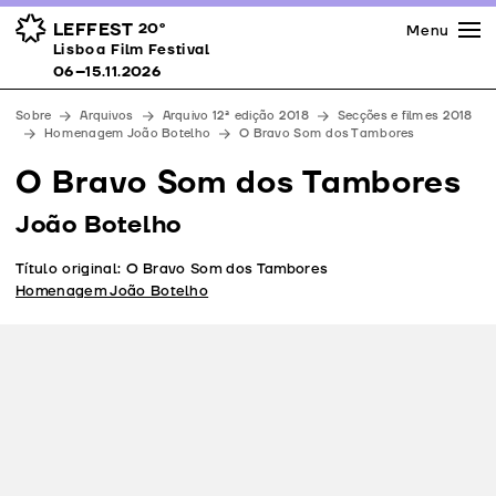
Imprensa
Prémios
Espaços
LEFFEST
20º
Menu
Lisboa Film Festival 06–15.11.2026
Lisboa Film Festival
Apoios
06–15.11.2026
Equipa
Sobre
Arquivos
Arquivo 12ª edição 2018
Secções e filmes 2018
Downloads
Homenagem João Botelho
O Bravo Som dos Tambores
Contactos
O Bravo Som dos Tambores
João Botelho
Título original: O Bravo Som dos Tambores
Homenagem João Botelho