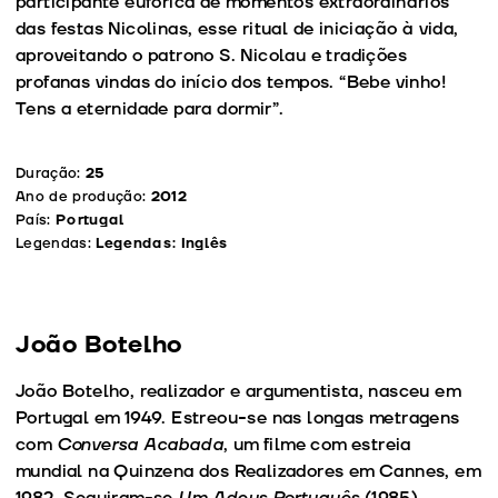
participante eufórica de momentos extraordinários
das festas Nicolinas, esse ritual de iniciação à vida,
aproveitando o patrono S. Nicolau e tradições
profanas vindas do início dos tempos. “Bebe vinho!
Tens a eternidade para dormir”.
Duração:
25
Ano de produção:
2012
País:
Portugal
Legendas:
Legendas: Inglês
João Botelho
João Botelho, realizador e argumentista, nasceu em
Portugal em 1949. Estreou-se nas longas metragens
com
Conversa Acabada
, um filme com estreia
mundial na Quinzena dos Realizadores em Cannes, em
1982. Seguiram-se
Um Adeus Português
(1985),