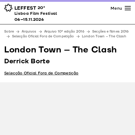
Imprensa
Prémios
Espaços
LEFFEST
20º
Menu
Lisboa Film Festival 06–15.11.2026
Lisboa Film Festival
Apoios
06–15.11.2026
Equipa
Sobre
Arquivos
Arquivo 10ª edição 2016
Secções e filmes 2016
Downloads
Selecção Oficial Fora de Competição
London Town – The Clash
Contactos
London Town – The Clash
Derrick Borte
Selecção Oficial Fora de Competição