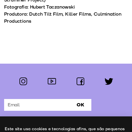
Strummer Project)
Fotografia: Hubert Taczanowski
Produtora: Dutch Tilt Film, Killer Films, Culmination
Productions
instagram
youtube
facebook
twitter
Segue-nos:
OK
Subscrever Newsletter
Uso de cookies
Este site usa cookies e tecnologias afins, que são pequenos