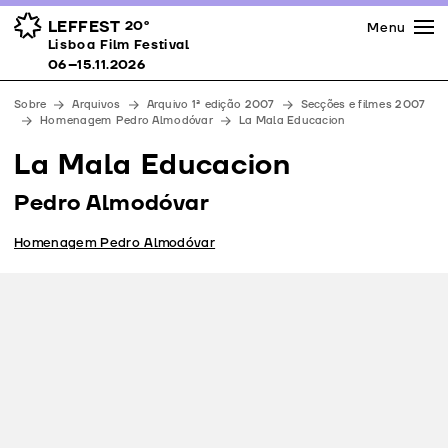
Imprensa
Prémios
Espaços
LEFFEST
20º
Menu
Lisboa Film Festival 06–15.11.2026
Lisboa Film Festival
Apoios
06–15.11.2026
Equipa
Sobre
Arquivos
Arquivo 1ª edição 2007
Secções e filmes 2007
Downloads
Homenagem Pedro Almodóvar
La Mala Educacion
Contactos
La Mala Educacion
Pedro Almodóvar
Homenagem Pedro Almodóvar