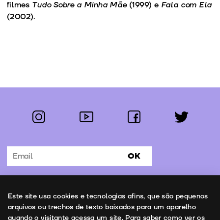
filmes
Tudo Sobre a Minha Mãe
(1999) e
Fala com Ela
(2002).
instagram
youtube
facebook
twitter
Segue-nos:
OK
Subscrever Newsletter
Uso de cookies
Este site usa cookies e tecnologias afins, que são pequenos
Contactos
arquivos ou trechos de texto baixados para um aparelho
quando o visitante acessa um site. Para saber como ver os