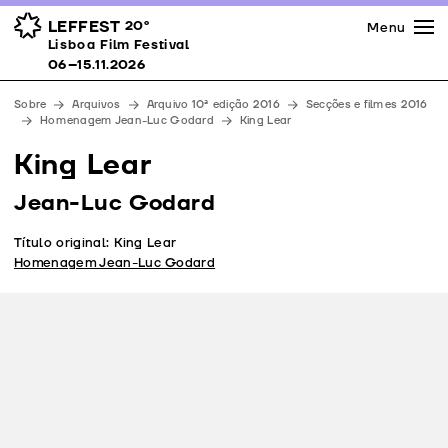
Imprensa
Prémios
Espaços
LEFFEST
20º
Menu
Lisboa Film Festival 06–15.11.2026
Lisboa Film Festival
Apoios
06–15.11.2026
Equipa
Sobre
Arquivos
Arquivo 10ª edição 2016
Secções e filmes 2016
Downloads
Homenagem Jean-Luc Godard
King Lear
Contactos
King Lear
Jean-Luc Godard
Título original: King Lear
Homenagem Jean-Luc Godard