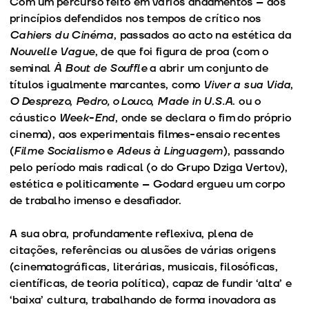
Com um percurso feito em vários andamentos – dos
princípios defendidos nos tempos de crítico nos
Cahiers du Cinéma
, passados ao acto na estética da
Nouvelle Vague
, de que foi figura de proa (com o
seminal
À Bout de Souffle
a abrir um conjunto de
títulos igualmente marcantes, como
Viver a sua Vida
,
O Desprezo
,
Pedro, o Louco
,
Made in U.S.A
. ou o
cáustico
Week-End
, onde se declara o fim do próprio
cinema), aos experimentais filmes-ensaio recentes
(
Filme Socialismo
e
Adeus à Linguagem
), passando
pelo período mais radical (o do Grupo Dziga Vertov),
estética e politicamente – Godard ergueu um corpo
de trabalho imenso e desafiador.
A sua obra, profundamente reflexiva, plena de
citações, referências ou alusões de várias origens
(cinematográficas, literárias, musicais, filosóficas,
científicas, de teoria política), capaz de fundir ‘alta’ e
‘baixa’ cultura, trabalhando de forma inovadora as