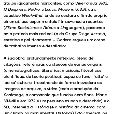
títulos igualmente marcantes, como
Viver a sua Vida
,
O Desprezo
,
Pedro, o Louco
,
Made in U.S.A
. ou o
cáustico
Week-End
, onde se declara o fim do próprio
cinema), aos experimentais filmes-ensaio recentes
(
Filme Socialismo
e
Adeus à Linguagem
), passando
pelo período mais radical (o do Grupo Dziga Vertov),
estética e politicamente – Godard ergueu um corpo
de trabalho imenso e desafiador.
A sua obra, profundamente reflexiva, plena de
citações, referências ou alusões de várias origens
(cinematográficas, literárias, musicais, filosóficas,
científicas, de teoria política), capaz de fundir ‘alta’ e
‘baixa’ cultura, trabalhando de forma inovadora as
imagens de arquivo, o vídeo (toda a produção da
SonImage
, a companhia que fundou com Anne-Marie
Miéville em 1972 é um pequeno mundo a descobrir) e o
3D, interpela a História (e a história do cinema, com
um clímax no monumental
História(s) do Cinema
), os