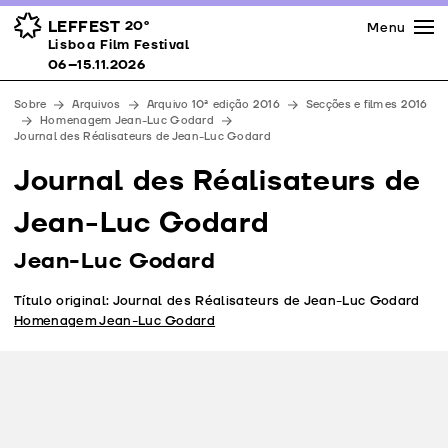
Imprensa
Prémios
Espaços
LEFFEST
20º
Menu
Lisboa Film Festival 06–15.11.2026
Lisboa Film Festival
Apoios
06–15.11.2026
Equipa
Sobre
Arquivos
Arquivo 10ª edição 2016
Secções e filmes 2016
Downloads
Homenagem Jean-Luc Godard
Journal des Réalisateurs de Jean-Luc Godard
Contactos
Journal des Réalisateurs de
Jean-Luc Godard
Jean-Luc Godard
Título original: Journal des Réalisateurs de Jean-Luc Godard
Homenagem Jean-Luc Godard