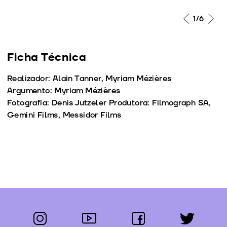
1
/6
Ficha Técnica
Realizador: Alain Tanner, Myriam Mézières
Argumento: Myriam Mézières
Fotografia: Denis Jutzeler Produtora: Filmograph SA,
Gemini Films, Messidor Films
instagram
youtube
facebook
twitter
Segue-nos: