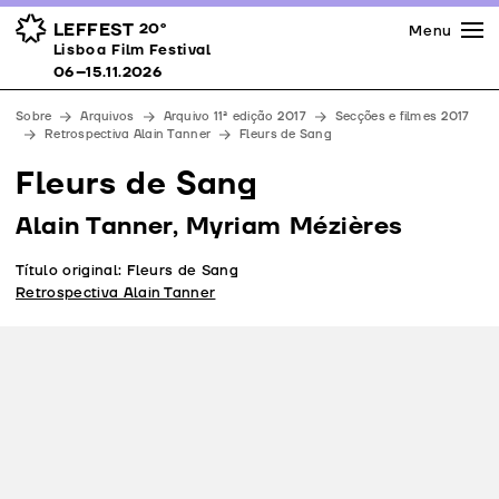
Imprensa
Prémios
Espaços
LEFFEST
20º
Menu
Lisboa Film Festival 06–15.11.2026
Lisboa Film Festival
Apoios
06–15.11.2026
Equipa
Sobre
Arquivos
Arquivo 11ª edição 2017
Secções e filmes 2017
Downloads
Retrospectiva Alain Tanner
Fleurs de Sang
Contactos
Fleurs de Sang
Alain Tanner, Myriam Mézières
Título original: Fleurs de Sang
Retrospectiva Alain Tanner