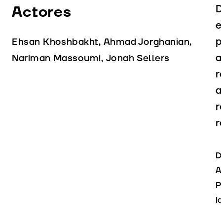
Actores
D
e
p
Ehsan Khoshbakht, Ahmad Jorghanian,
a
Nariman Massoumi, Jonah Sellers
r
a
r
r
D
A
P
I