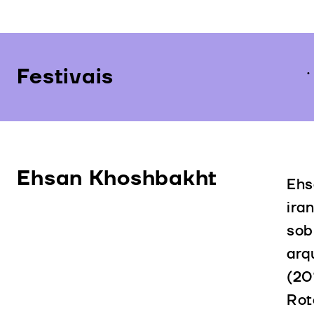
Festivais
Ehsan Khoshbakht
Ehs
ira
sob
arq
(20
Rot