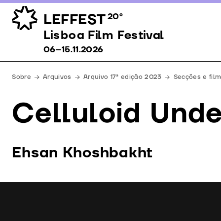
LEFFEST
20º
Lisboa Film Festival 06–15.11.2026
Lisboa Film Festival
06–15.11.2026
Sobre
Arquivos
Arquivo 17ª edição 2023
Secções e fil
Celluloid Und
Ehsan Khoshbakht