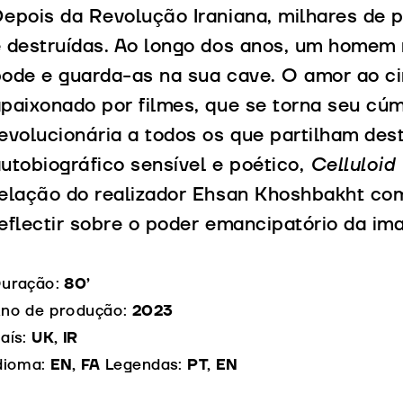
epois da Revolução Iraniana, milhares de 
 destruídas. Ao longo dos anos, um homem 
ode e guarda-as na sua cave. O amor ao c
paixonado por filmes, que se torna seu cú
evolucionária a todos os que partilham des
utobiográfico sensível e poético,
Celluloid
elação do realizador Ehsan Khoshbakht com
eflectir sobre o poder emancipatório da i
uração:
80’
no de produção:
2023
aís:
UK, IR
dioma:
EN, FA
Legendas:
PT, EN