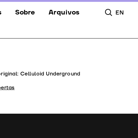
s
Sobre
Arquivos
EN
Pesquisar To
s
Festival
Espaços
a
Apoios
Equipa
original: Celluloid Underground
Downloads
ertas
Contactos