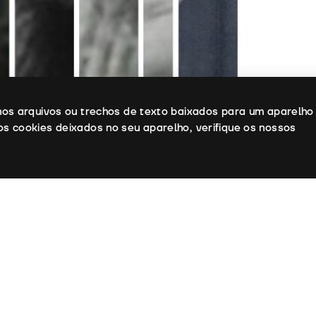
enos arquivos ou trechos de texto baixados para um aparelho
os cookies deixados no seu aparelho, verifique os nossos
o:
Renaud Victor, Fernand Deligny
de Fotografia:
Richard Copans
:
Les Films de La Guéville, Les Films du Car
lms, Filmanthrope, Ina, Orly Films