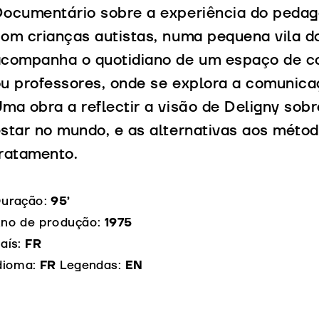
ocumentário sobre a experiência do pedag
om crianças autistas, numa pequena vila d
companha o quotidiano de um espaço de co
u professores, onde se explora a comunica
ma obra a reflectir a visão de Deligny sob
star no mundo, e as alternativas aos métod
ratamento.
uração:
95’
no de produção:
1975
aís:
FR
dioma:
FR
Legendas:
EN