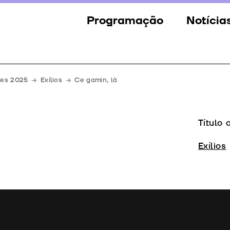
Programação
Notícia
Secções
Notícia
Eventos
Galeria
mes 2025
Exílios
Ce gamin, là
Convidados
Imprens
Júri
Título 
Prémios
Exílios