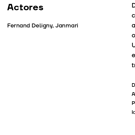
Actores
D
c
a
Fernand Deligny, Janmari
o
U
e
t
D
A
P
I