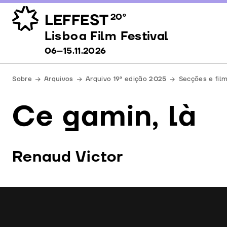
LEFFEST
20º
Lisboa Film Festival 06–15.11.2026
Lisboa Film Festival
06–15.11.2026
Sobre
Arquivos
Arquivo 19ª edição 2025
Secções e fil
Ce gamin, là
Renaud Victor