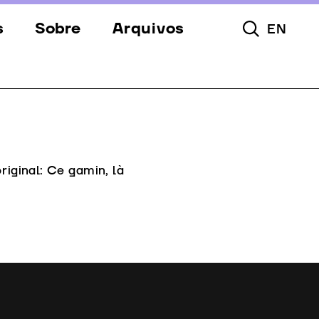
s
Sobre
Arquivos
EN
Pesquisar To
s
Festival
Espaços
a
Apoios
Equipa
original: Ce gamin, là
Downloads
Contactos