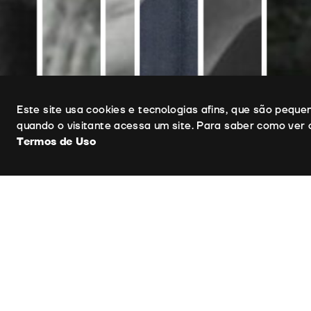
Uso de cookies
Este site usa cookies e tecnologias afins, que são pequ
quando o visitante acessa um site. Para saber como ver 
Ficha Técnica
Argument
Termos de Uso
Direcção 
Produção
Reganne Fi