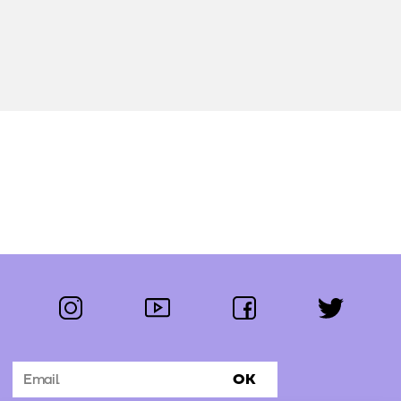
instagram
youtube
facebook
twitter
Segue-nos:
OK
Subscrever Newsletter