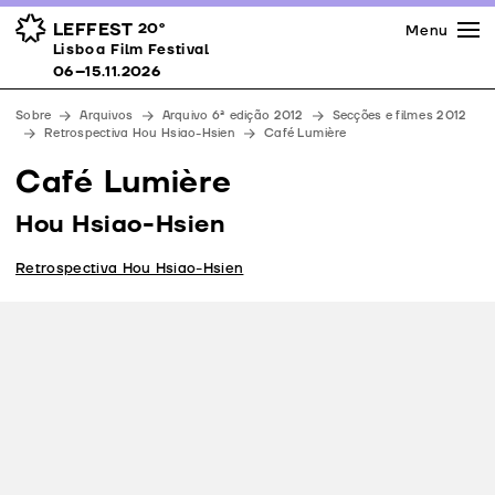
Imprensa
Prémios
Espaços
LEFFEST
20º
Menu
Lisboa Film Festival 06–15.11.2026
Lisboa Film Festival
Apoios
06–15.11.2026
Equipa
Sobre
Arquivos
Arquivo 6ª edição 2012
Secções e filmes 2012
Downloads
Retrospectiva Hou Hsiao-Hsien
Café Lumière
Contactos
Café Lumière
Hou Hsiao-Hsien
Retrospectiva Hou Hsiao-Hsien