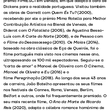
prémio FIPRESCI em Veneza, em que adapta a obra de
Dickens para a realidade portuguesa. Visitou também
as obras de Garrett com
Quem És Tu?
(2000),
recebendo por ele o prémio Mimo Rotella para Melhor
Contribuição Artística na Bienal de Veneza, de
Diderot com
O Fatalista
(2005), de Agustina Bessa-
Luís com
A Corte do Norte
(2008), e de Pessoa com
o
Filme do Desassossego
(2010).
Os Maias
(2014),
baseado na obra clássica de Eça de Queirós, foi o
filme português mais visto nos cinemas nesse ano,
ultrapassando os 100 mil espectadores. Seguiu-se a
“carta de amor” a Manoel de Oliveira com
O Cinema,
Manoel de Oliveira e Eu
(2016) e o
filme
Peregrinação
(2018). Ao longo dos seus 43 anos
de carreira, João Botelho apresentou os seus filmes
nos festivais de Cannes, Roma, Veneza, Berlim,
Belfort e outros, onde foi frequentemente premiado. O
seu mais recente filme,
O Ano da Morte de Ricardo
Reis
(2020), adapta o célebre romance homónimo de