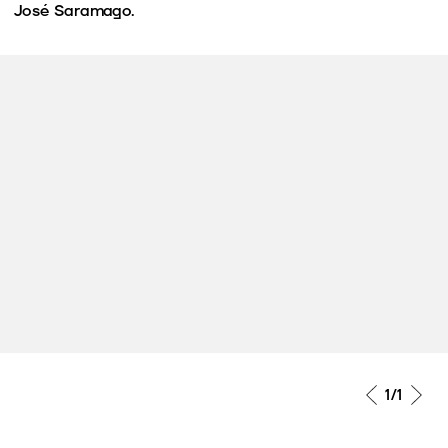
José Saramago.
1
/1