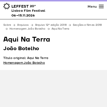
Imprensa
Prémios
Espaços
LEFFEST
20º
Menu
Lisboa Film Festival 06–15.11.2026
Lisboa Film Festival
Apoios
06–15.11.2026
Equipa
Sobre
Arquivos
Arquivo 12ª edição 2018
Secções e filmes 2018
Downloads
Homenagem João Botelho
Aqui Na Terra
Contactos
Aqui Na Terra
João Botelho
Título original: Aqui Na Terra
Homenagem João Botelho