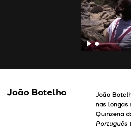
Play
João Botelho
João Botelh
nas longas
Quinzena d
Português