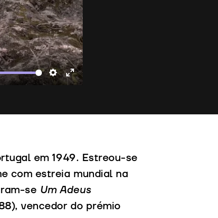
te
Settings
Enter
fullscreen
ortugal em 1949. Estreou-se
lme com estreia mundial na
uiram-se
Um Adeus
88), vencedor do prémio