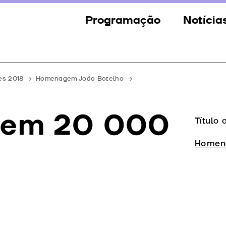
Programação
Notícia
Secções
Notícia
Eventos
Galeria
es 2018
Homenagem João Botelho
Convidados
Imprens
 tem 20 000
Júri
Título 
Prémios
Homen