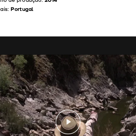
no de produção:
2014
aís:
Portugal
Play