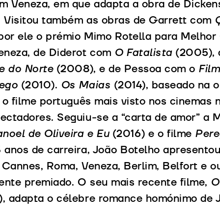
m Veneza, em que adapta a obra de Dickens
. Visitou também as obras de Garrett com
or ele o prémio Mimo Rotella para Melhor 
Veneza, de Diderot com
O Fatalista
(2005), 
e do Norte
(2008), e de Pessoa com o
Fil
sego
(2010).
Os Maias
(2014), baseado na o
i o filme português mais visto nos cinemas
ectadores. Seguiu-se a “carta de amor” a 
noel de Oliveira e Eu
(2016) e o filme
Pere
 anos de carreira, João Botelho apresentou
e Cannes, Roma, Veneza, Berlim, Belfort e ou
ente premiado. O seu mais recente filme,
O
, adapta o célebre romance homónimo de 