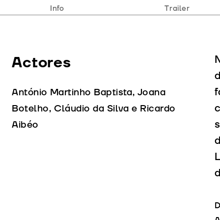
Info
Trailer
Actores
N
d
f
António Martinho Baptista, Joana
c
Botelho, Cláudio da Silva e Ricardo
s
Aibéo
d
L
d
D