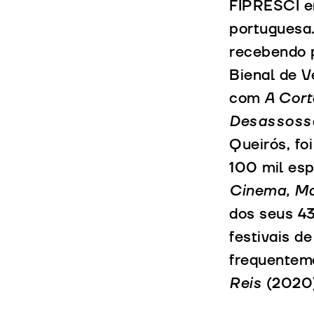
FIPRESCI e
portuguesa
recebendo p
Bienal de 
com
A Cort
Desassos
Queirós, fo
100 mil esp
Cinema, Ma
dos seus 43
festivais d
frequentem
Reis
(2020)