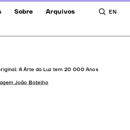
s
Sobre
Arquivos
EN
Pesquisar To
s
Festival
Espaços
a
Apoios
Equipa
original: A Arte da Luz tem 20 000 Anos
Downloads
agem João Botelho
Contactos