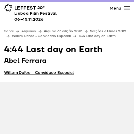
Imprensa
Prémios
Espaços
LEFFEST
20º
Menu
Lisboa Film Festival 06–15.11.2026
Lisboa Film Festival
Apoios
06–15.11.2026
Equipa
Sobre
Arquivos
Arquivo 6ª edição 2012
Secções e filmes 2012
Downloads
Willem Dafoe - Convidado Especial
4:44 Last day on Earth
Contactos
4:44 Last day on Earth
Abel Ferrara
Willem Dafoe - Convidado Especial