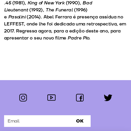
.45
(1981),
King of New York
(1990),
Bad
Lieutenant
(1992),
The Funeral
(1996)
e
Pasolini
(2014). Abel Ferrara é presença assídua no
LEFFEST, onde lhe foi dedicada uma retrospectiva, em
2017. Regressa agora, para a edição deste ano, para
apresentar o seu novo filme
Padre Pio
.
instagram
youtube
facebook
twitter
Segue-nos:
OK
Subscrever Newsletter