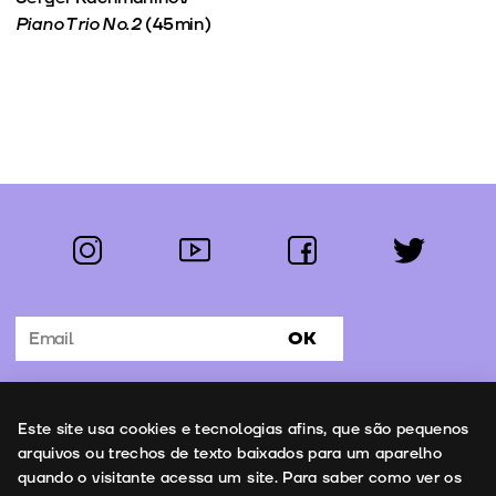
Piano Trio No.2
(45min)
instagram
youtube
facebook
twitter
Segue-nos:
OK
Subscrever Newsletter
Uso de cookies
Este site usa cookies e tecnologias afins, que são pequenos
Contactos
arquivos ou trechos de texto baixados para um aparelho
quando o visitante acessa um site. Para saber como ver os