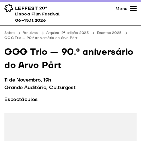
Imprensa
Prémios
Espaços
LEFFEST
20º
Menu
Lisboa Film Festival 06–15.11.2026
Lisboa Film Festival
Apoios
06–15.11.2026
Equipa
Sobre
Arquivos
Arquivo 19ª edição 2025
Eventos 2025
Downloads
GGG Trio — 90.º aniversário do Arvo Pärt
Contactos
GGG Trio — 90.º aniversário
do Arvo Pärt
11 de Novembro, 19h
Grande Auditório, Culturgest
Espectáculos