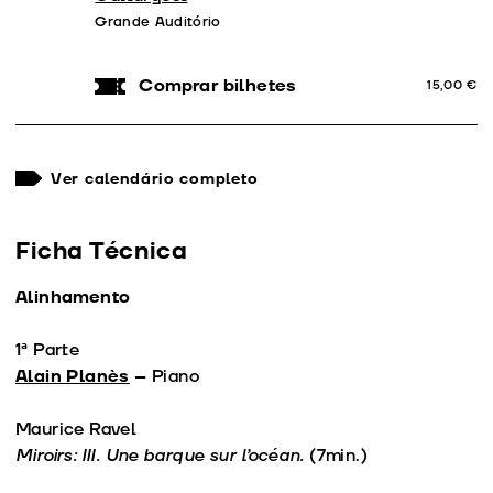
11 Nov
Preço:
15,00 €
Grande Auditório
Comprar bilhetes
15,00 €
Ver calendário completo
Ficha Técnica
Alinhamento
1ª Parte
Alain Planès
– Piano
Maurice Ravel
Miroirs: III. Une barque sur l’océan.
(7min.)