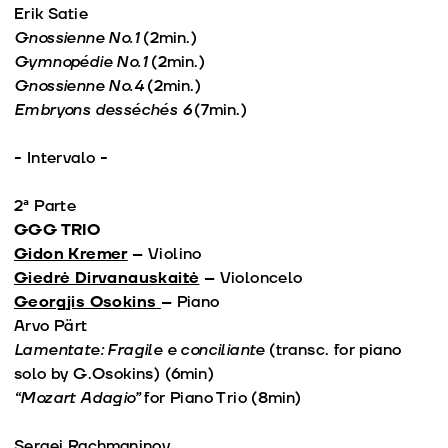
Erik Satie
Gnossienne No.1
(2min.)
Gymnopédie No.1
(2min.)
Gnossienne No.4
(2min.)
Embryons desséchés 6
(7min.)
- Intervalo -
2ª Parte
GGG TRIO
Gidon Kremer
– Violino
Giedrė Dirvanauskaitė
– Violoncelo
Georgjis Osokins
– Piano
Arvo Pärt
Lamentate: Fragile e conciliante
(transc. for piano
solo by G.Osokins) (6min)
“Mozart Adagio”
for Piano Trio (8min)
Sergei Rachmaninov