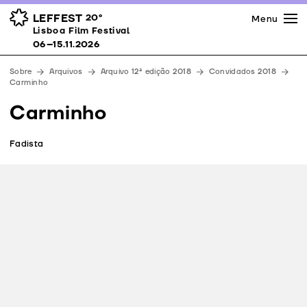
Imprensa
Prémios
Espaços
LEFFEST
20º
Menu
Lisboa Film Festival 06–15.11.2026
Lisboa Film Festival
Apoios
06–15.11.2026
Equipa
Sobre
Arquivos
Arquivo 12ª edição 2018
Convidados 2018
Downloads
Carminho
Contactos
Carminho
Fadista