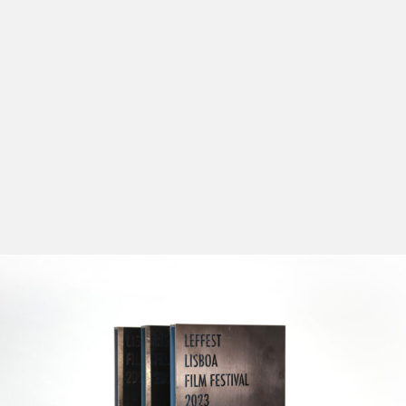
A Selecção Oficial Em Competição reúne muitos dos
melhores filmes produzidos em 2023.