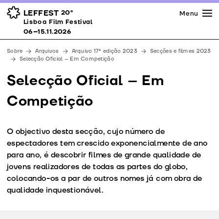
Imprensa
Prémios
Espaços
LEFFEST
20º
Menu
Lisboa Film Festival 06–15.11.2026
Lisboa Film Festival
Apoios
06–15.11.2026
Equipa
Sobre
Arquivos
Arquivo 17ª edição 2023
Secções e filmes 2023
Downloads
Selecção Oficial – Em Competição
Contactos
Selecção Oficial – Em
Competição
O objectivo desta secção, cujo número de
espectadores tem crescido exponencialmente de ano
para ano, é descobrir filmes de grande qualidade de
jovens realizadores de todas as partes do globo,
colocando-os a par de outros nomes já com obra de
qualidade inquestionável.