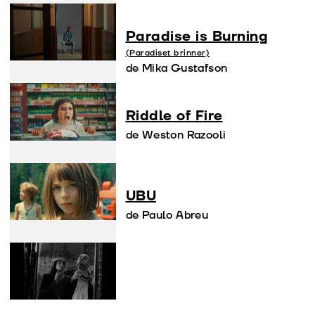
Paradise is Burning
(Paradiset brinner)
de Mika Gustafson
Riddle of Fire
de Weston Razooli
UBU
de Paulo Abreu