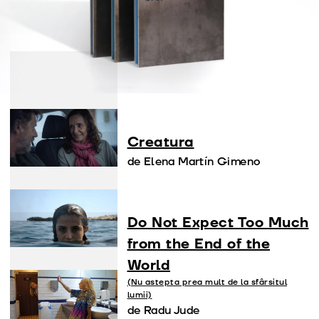
Filmes nesta secção
Cerrar los ojos
de Víctor Erice
Creatura
de Elena Martín Gimeno
Do Not Expect Too Much
from the End of the
World
(Nu astepta prea mult de la sfârsitul
lumii)
de Radu Jude