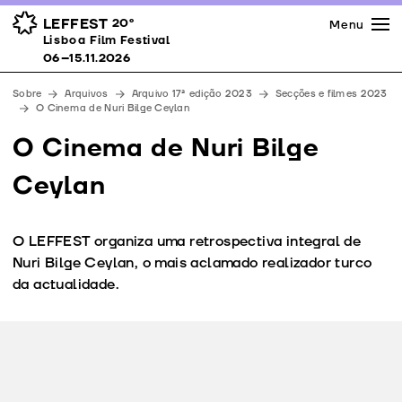
Imprensa
Prémios
Espaços
LEFFEST
20º
Menu
Lisboa Film Festival 06–15.11.2026
Lisboa Film Festival
Apoios
06–15.11.2026
Equipa
Sobre
Arquivos
Arquivo 17ª edição 2023
Secções e filmes 2023
Downloads
O Cinema de Nuri Bilge Ceylan
Contactos
O Cinema de Nuri Bilge
Ceylan
O LEFFEST organiza uma retrospectiva integral de
Nuri Bilge Ceylan, o mais aclamado realizador turco
da actualidade.