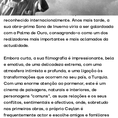
de Cannes. Realizaria a seguir uma trilogia de longas-
metragens, e com
Uzak – Longínquo
, premiado com o
Grande Prémio do Júri em Cannes, passou a ser
reconhecido internacionalmente. Anos mais tarde, a
sua obra-prima Sono de Inverno viria a ser galardoada
com a Palma de Ouro, consagrando-o como um dos
realizadores mais importantes e mais aclamados da
actualidade.
Embora curta, a sua filmografia é impressionante, bela
e emotiva, de uma delicadeza extrema, com uma
atmosfera intimista e profunda, e uma ligação às
transformações que ocorrem no seu país, a Turquia.
Com uma enorme atenção ao pormenor, este é um
cinema de paisagens, naturais e interiores, de
personagens "comuns", as suas relações e os seus
conflitos, sentimentais e afectivos, onde, sobretudo
nas primeiras obras, o próprio Ceylan é
frequentemente actor e escolhe amigos e familiares