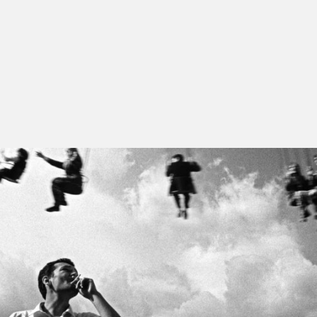
Nuri Bilge Ceylan nasceu em 1959, em Istambul.
Durante o curso de engenharia, que frequentou na
universidade, dedicava grande parte do seu tempo à
sua paixão pela fotografia e pelo cinema. Só depois de
concluir a licenciatura pôde começar a estudar
cinema, tendo, no entanto, sido forçado a interromper
esses estudos, o que não o impediu de realizar uma
curta-metragem,
Cocoon
, seleccionada para o festival