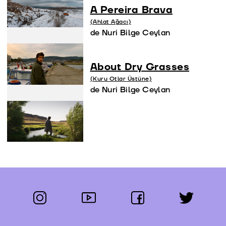
A Pereira Brava
(Ahlat Ağacı)
de Nuri Bilge Ceylan
About Dry Grasses
(Kuru Otlar Üstüne)
de Nuri Bilge Ceylan
instagram
youtube
facebook
twitter
Segue-nos: