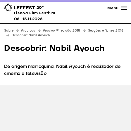
Imprensa
Prémios
Espaços
LEFFEST
20º
Menu
Lisboa Film Festival 06–15.11.2026
Lisboa Film Festival
Apoios
06–15.11.2026
Equipa
Sobre
Arquivos
Arquivo 9ª edição 2015
Secções e filmes 2015
Downloads
Descobrir: Nabil Ayouch
Contactos
Descobrir: Nabil Ayouch
De origem marroquina, Nabil Ayouch é realizador de
cinema e televisão