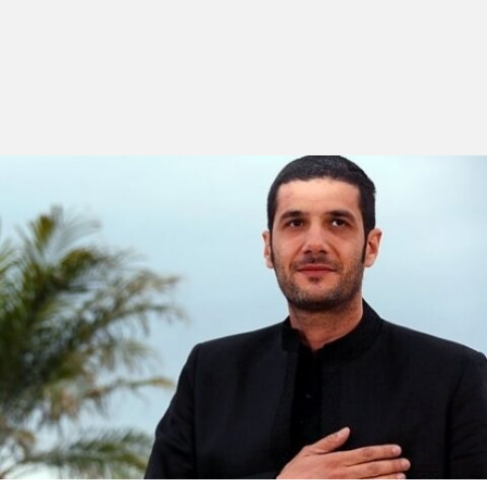
Este programa apresenta um recorte da produção de
cinema contemporânea que pretende ilustrar a
variedade de geografias, olhares e percursos de
realizadores pouco conhecidos do público português.
Este ano o LEFFEST apresenta três autores de três
continentes, ligados pela singularidade dos seus
olhares.
De origem marroquina, Nabil Ayouch é realizador de
cinema e televisão e um dos nomes em ascensão e
com elevado reconhecimento internacional.