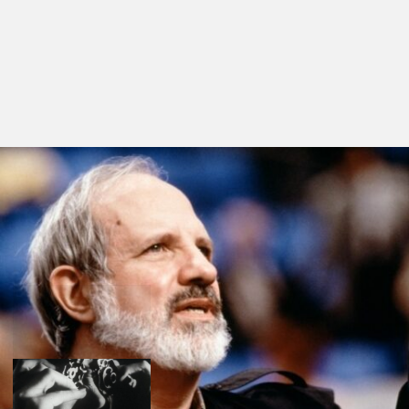
Filmes nesta secção
The Woton's Wake
de Brian de Palma
Snake Eyes