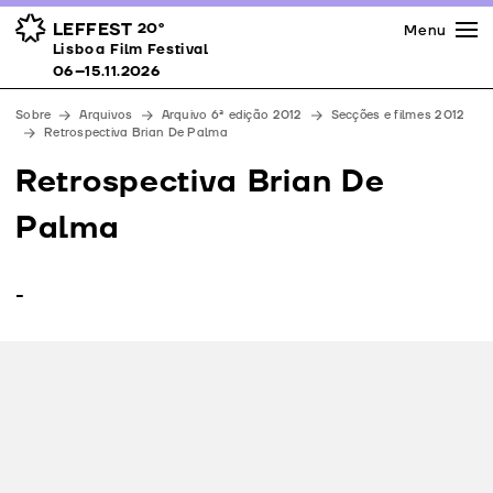
Imprensa
Prémios
Espaços
LEFFEST
20º
Menu
Lisboa Film Festival 06–15.11.2026
Lisboa Film Festival
Apoios
06–15.11.2026
Equipa
Sobre
Arquivos
Arquivo 6ª edição 2012
Secções e filmes 2012
Downloads
Retrospectiva Brian De Palma
Contactos
Retrospectiva Brian De
Palma
-